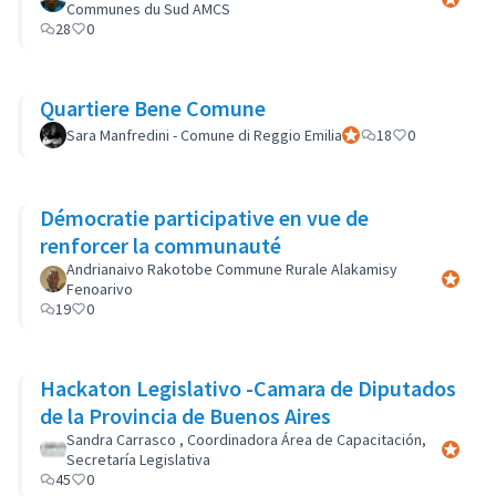
Communes du Sud AMCS
28
0
Quartiere Bene Comune
Sara Manfredini - Comune di Reggio Emilia
Participant officiel
18
0
Démocratie participative en vue de
renforcer la communauté
Andrianaivo Rakotobe Commune Rurale Alakamisy
Participa
Fenoarivo
19
0
Hackaton Legislativo -Camara de Diputados
de la Provincia de Buenos Aires
Sandra Carrasco , Coordinadora Área de Capacitación,
Participa
Secretaría Legislativa
45
0