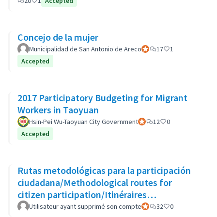
20
1
Accepted
Concejo de la mujer
Municipalidad de San Antonio de Areco
Participant officiel
17
1
Accepted
2017 Participatory Budgeting for Migrant
Workers in Taoyuan
Hsin-Pei Wu-Taoyuan City Government
Participant officiel
12
0
Accepted
Rutas metodológicas para la participación
ciudadana/Methodological routes for
citizen participation/Itinéraires
méthodologiques pour la participation
Utilisateur ayant supprimé son compte
Participant officiel
32
0