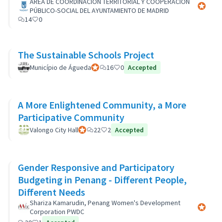
ÁREA DE COORDINACIÓN TERRITORIAL Y COOPERACIÓN
Participa
PÚBLICO-SOCIAL DEL AYUNTAMIENTO DE MADRID
14
0
The Sustainable Schools Project
Município de Águeda
Participant officiel
16
0
Accepted
A More Enlightened Community, a More
Participative Community
Valongo City Hall
Participant officiel
22
2
Accepted
Gender Responsive and Participatory
Budgeting in Penang - Different People,
Different Needs
Shariza Kamarudin, Penang Women's Development
Participa
Corporation PWDC