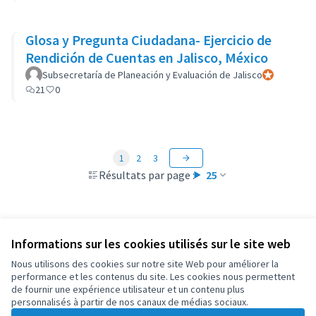
Glosa y Pregunta Ciudadana- Ejercicio de
Rendición de Cuentas en Jalisco, México
Subsecretaría de Planeación y Evaluación de Jalisco
Participant of
21
0
1
2
3
Résultats par page :
25
Informations sur les cookies utilisés sur le site web
Conditions d'utilisation
Paramètres des cookies
Nous utilisons des cookies sur notre site Web pour améliorer la
OIDP sur X
OIDP sur Facebook
OIDP sur YouTube
performance et les contenus du site. Les cookies nous permettent
de fournir une expérience utilisateur et un contenu plus
(Lien externe)
(Lien externe)
(Lien externe)
Français
personnalisés à partir de nos canaux de médias sociaux.
Choose language
Choisir la langue
Elegir el idioma