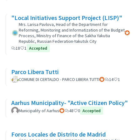
"Local Initiatives Support Project (LISP)"
Mrs. Larisa Pavlova, Head of the Department for
Reforming, Monitoring and Informatization of the Budget
Participa
Process, Ministry of Finance of the Sakha Yakutia
Republic, Russian Federation-Yakutsk City
18
1
Accepted
Parco Libera Tutti
COMUNE DI CERTALDO - PARCO LIBERA TUTTI
Participant officiel
14
1
Aarhus Municipality- "Active Citizen Policy"
Municipality of Aarhus
Participant officiel
48
0
Accepted
Foros Locales de Distrito de Madrid