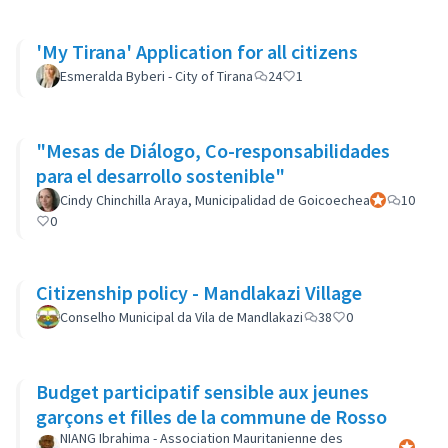
'My Tirana' Application for all citizens
Esmeralda Byberi - City of Tirana
24
1
"Mesas de Diálogo, Co-responsabilidades
para el desarrollo sostenible"
Cindy Chinchilla Araya, Municipalidad de Goicoechea
Participant of
10
0
Citizenship policy - Mandlakazi Village
Conselho Municipal da Vila de Mandlakazi
38
0
Budget participatif sensible aux jeunes
garçons et filles de la commune de Rosso
NIANG Ibrahima - Association Mauritanienne des
Participa