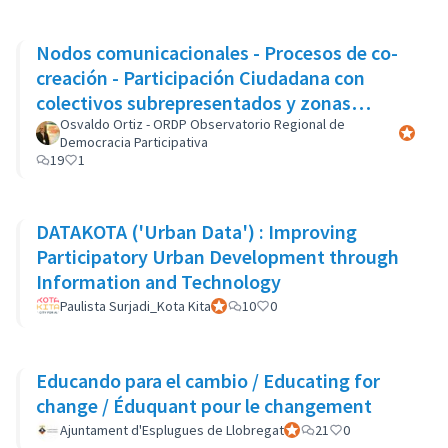
Nodos comunicacionales - Procesos de co-
creación - Participación Ciudadana con
colectivos subrepresentados y zonas
marginales
Osvaldo Ortiz - ORDP Observatorio Regional de
Participa
Democracia Participativa
19
1
DATAKOTA ('Urban Data') : Improving
Participatory Urban Development through
Information and Technology
Paulista Surjadi_Kota Kita
Participant officiel
10
0
Educando para el cambio / Educating for
change / Éduquant pour le changement
Ajuntament d'Esplugues de Llobregat
Participant officiel
21
0