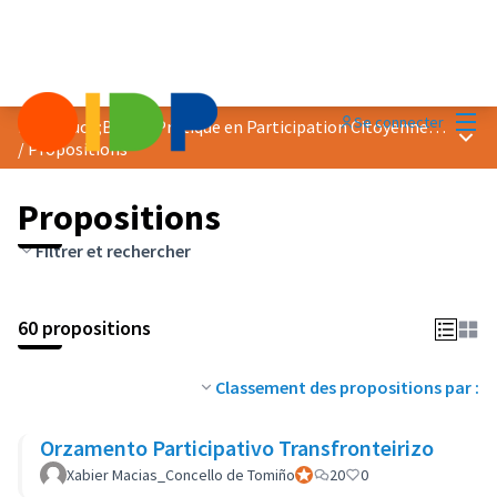
Menu
Se connecter
Prix &quot;Bonne Pratique en Participation Citoyenne&quot; 2018
Menu 
/
Propositions
Propositions
Filtrer et rechercher
60 propositions
Classement des propositions par :
Orzamento Participativo Transfronteirizo
Xabier Macias_Concello de Tomiño
Participant officiel
20
0