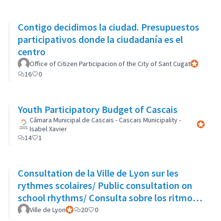
Contigo decidimos la ciudad. Presupuestos
participativos donde la ciudadanía es el
centro
Office of Citizen Participacion of the City of Sant Cugat
Participant
16
0
Youth Participatory Budget of Cascais
Câmara Municipal de Cascais - Cascais Municipality -
Participa
Isabel Xavier
14
1
Consultation de la Ville de Lyon sur les
rythmes scolaires/ Public consultation on
school rhythms/ Consulta sobre los ritmos
escolares
Ville de Lyon
Participant officiel
20
0