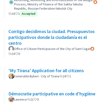
Reforming, Monitoring and Informatization of the Budget
Official 
Process, Ministry of Finance of the Sakha Yakutia
Republic, Russian Federation-Yakutsk City
18
1
Accepted
Contigo decidimos la ciudad. Presupuestos
participativos donde la ciudadanía es el
centro
Office of Citizen Participacion of the City of Sant Cugat
Official pa
16
0
'My Tirana' Application for all citizens
Esmeralda Byberi - City of Tirana
24
1
Démocratie participative en code d'hygiène
Laurence
21
0