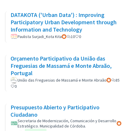
DATAKOTA ('Urban Data') : Improving
Participatory Urban Development through
Information and Technology
Paulista Surjadi_Kota Kita
Official participant
10
0
Orçamento Participativo da União das
Freguesias de Massamá e Monte Abraão,
Portugal
União das Freguesias de Massamá e Monte Abraão
Official partic
85
0
Presupuesto Abierto y Participativo
Ciudadano
Secretaria de Modernización, Comunicación y Desarrollo
Official 
Estratégico. Municipalidad de Córdoba.