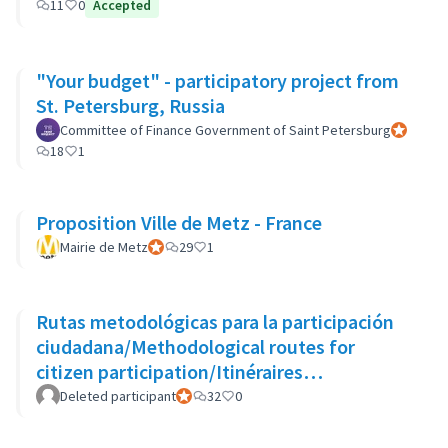
11
0
Accepted
"Your budget" - participatory project from
St. Petersburg, Russia
Committee of Finance Government of Saint Petersburg
Official p
18
1
Proposition Ville de Metz - France
Mairie de Metz
Official participant
29
1
Rutas metodológicas para la participación
ciudadana/Methodological routes for
citizen participation/Itinéraires
méthodologiques pour la participation
Deleted participant
Official participant
32
0