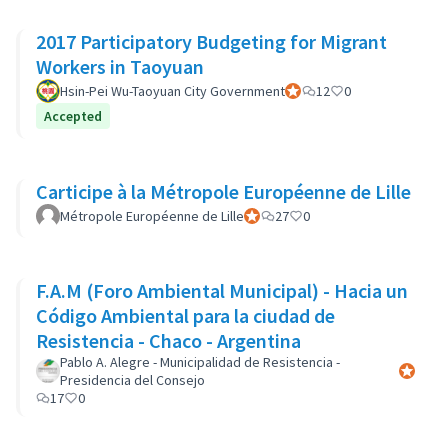
2017 Participatory Budgeting for Migrant
Workers in Taoyuan
Hsin-Pei Wu-Taoyuan City Government
Official participant
12
0
Accepted
Carticipe à la Métropole Européenne de Lille
Métropole Européenne de Lille
Official participant
27
0
F.A.M (Foro Ambiental Municipal) - Hacia un
Código Ambiental para la ciudad de
Resistencia - Chaco - Argentina
Pablo A. Alegre - Municipalidad de Resistencia -
Official 
Presidencia del Consejo
17
0