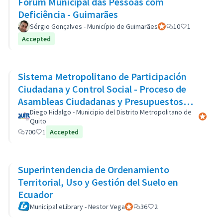
Fórum Municipal das Pessoas com
Deficiência - Guimarães
Sérgio Gonçalves - Município de Guimarães
Official participant
10
1
Accepted
Sistema Metropolitano de Participación
Ciudadana y Control Social - Proceso de
Asambleas Ciudadanas y Presupuestos
Participativos
Diego Hidalgo - Municipio del Distrito Metropolitano de
Official 
Quito
700
1
Accepted
Superintendencia de Ordenamiento
Territorial, Uso y Gestión del Suelo en
Ecuador
Municipal eLibrary - Nestor Vega
Official participant
36
2