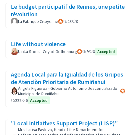
Le budget participatif de Rennes, une petite
révolution
La Fabrique Citoyenne
Official participant
23
0
Life without violence
Ulrika Stöök - City of Gothenburg
Official participant
9
0
Accepted
Agenda Local para la Igualdad de los Grupos
de Atenciòn Prioritaria de Rumiñahui
Àngela Figueroa - Gobierno Autònomo Descentralizado
Official 
Municipal de Rumiñahui
222
6
Accepted
"Local Initiatives Support Project (LISP)"
Mrs. Larisa Pavlova, Head of the Department for