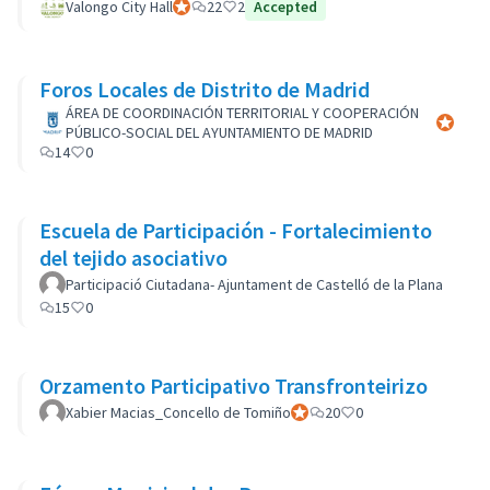
Valongo City Hall
Official participant
22
2
Accepted
Foros Locales de Distrito de Madrid
ÁREA DE COORDINACIÓN TERRITORIAL Y COOPERACIÓN
Official 
PÚBLICO-SOCIAL DEL AYUNTAMIENTO DE MADRID
14
0
Escuela de Participación - Fortalecimiento
del tejido asociativo
Participació Ciutadana- Ajuntament de Castelló de la Plana
15
0
Orzamento Participativo Transfronteirizo
Xabier Macias_Concello de Tomiño
Official participant
20
0