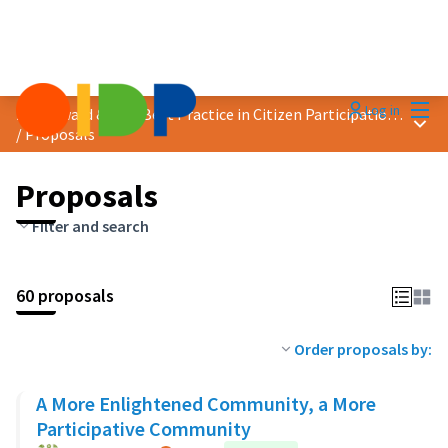
Mai
Log in
2018 Award &quot;Best Practice in Citizen Participation&quot;
Main
/
Proposals
Proposals
Filter and search
60 proposals
Order proposals by:
A More Enlightened Community, a More
Participative Community