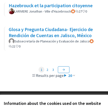
Hazebrouck et la participation citoyenne
LARIVIERE Jonathan - Ville d'Hazebrouck
Official participant
27
0
Glosa y Pregunta Ciudadana- Ejercicio de
Rendición de Cuentas en Jalisco, México
Subsecretaría de Planeación y Evaluación de Jalisco
Official parti
21
0
1
2
3
Results per page:
20
Terms of Service
Information about the cookies used on the website
Cookie settings