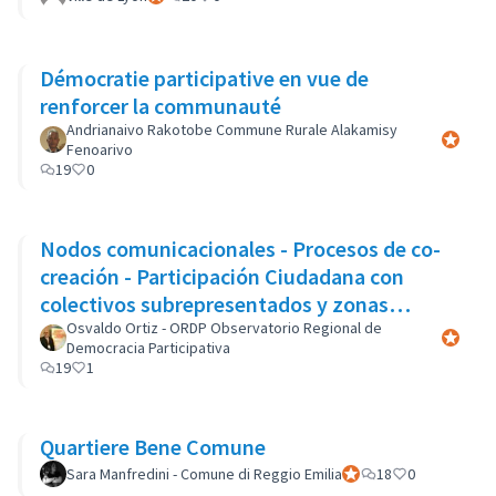
Démocratie participative en vue de
renforcer la communauté
Andrianaivo Rakotobe Commune Rurale Alakamisy
Participa
Fenoarivo
19
0
Nodos comunicacionales - Procesos de co-
creación - Participación Ciudadana con
colectivos subrepresentados y zonas
marginales
Osvaldo Ortiz - ORDP Observatorio Regional de
Participa
Democracia Participativa
19
1
Quartiere Bene Comune
Sara Manfredini - Comune di Reggio Emilia
Participante oficial
18
0