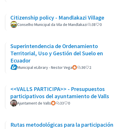
Citizenship policy - Mandlakazi Village
Conselho Municipal da Vila de Mandlakazi
38
0
Superintendencia de Ordenamiento
Territorial, Uso y Gestión del Suelo en
Ecuador
Municipal eLibrary - Nestor Vega
Participante oficial
36
2
<<VALLS PARTICIPA>> - Presupuestos
participativos del ayuntamiento de Valls
Ajuntament de Valls
Participante oficial
33
0
Rutas metodológicas para la participación