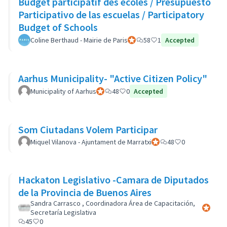
Budget participatif des écoles / Presupuesto
Participativo de las escuelas / Participatory
Budget of Schools
Coline Berthaud - Mairie de Paris
Participante oficial
58
1
Accepted
Aarhus Municipality- "Active Citizen Policy"
Municipality of Aarhus
Participante oficial
48
0
Accepted
Som Ciutadans Volem Participar
Miquel Vilanova - Ajuntament de Marratxi
Participante oficial
48
0
Hackaton Legislativo -Camara de Diputados
de la Provincia de Buenos Aires
Sandra Carrasco , Coordinadora Área de Capacitación,
Participa
Secretaría Legislativa
45
0