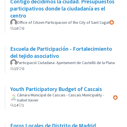
Contigo decidimos la ciudad. Presupuestos
participativos donde la ciudadanía es el
centro
Office of Citizen Participacion of the City of Sant Cugat
Participant
16
0
Escuela de Participación - Fortalecimiento
del tejido asociativo
Participació Ciutadana- Ajuntament de Castelló de la Plana
15
0
Youth Participatory Budget of Cascais
Câmara Municipal de Cascais - Cascais Municipality -
Participa
Isabel Xavier
14
1
Foros Locales de Distrito de Madrid