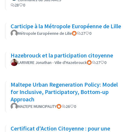
28
0
Carticipe à la Métropole Européenne de Lille
Métropole Européenne de Lille
Participante oficial
27
0
Hazebrouck et la participation citoyenne
LARIVIERE Jonathan - Ville d'Hazebrouck
Participante oficial
27
0
Maltepe Urban Regeneration Policy: Model
for Inclusive, Participatory, Bottom-up
Approach
MALTEPE MUNICIPALITY
Participante oficial
26
0
Certificat d'Action Citoyenne : pour une