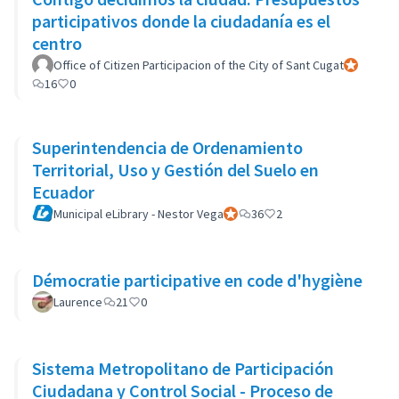
participativos donde la ciudadanía es el
centro
Office of Citizen Participacion of the City of Sant Cugat
Participant
16
0
Superintendencia de Ordenamiento
Territorial, Uso y Gestión del Suelo en
Ecuador
Municipal eLibrary - Nestor Vega
Participante oficial
36
2
Démocratie participative en code d'hygiène
Laurence
21
0
Sistema Metropolitano de Participación
Ciudadana y Control Social - Proceso de