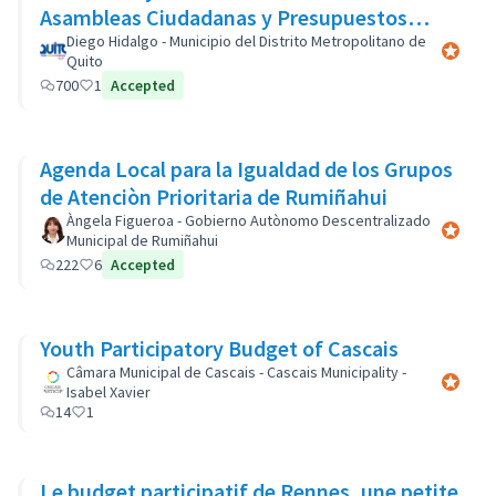
Asambleas Ciudadanas y Presupuestos
Participativos
Diego Hidalgo - Municipio del Distrito Metropolitano de
Participa
Quito
700
1
Accepted
Agenda Local para la Igualdad de los Grupos
de Atenciòn Prioritaria de Rumiñahui
Àngela Figueroa - Gobierno Autònomo Descentralizado
Participa
Municipal de Rumiñahui
222
6
Accepted
Youth Participatory Budget of Cascais
Câmara Municipal de Cascais - Cascais Municipality -
Participa
Isabel Xavier
14
1
Le budget participatif de Rennes, une petite