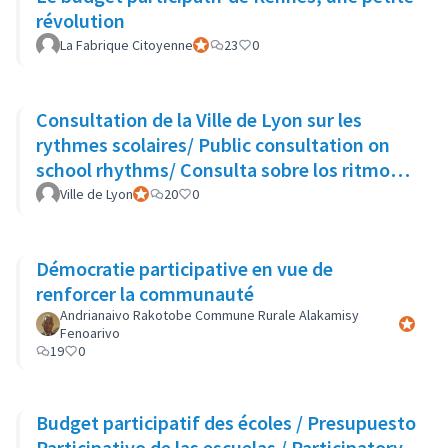
révolution
La Fabrique Citoyenne
Participante oficial
23
0
Consultation de la Ville de Lyon sur les
rythmes scolaires/ Public consultation on
school rhythms/ Consulta sobre los ritmos
escolares
Ville de Lyon
Participante oficial
20
0
Démocratie participative en vue de
renforcer la communauté
Andrianaivo Rakotobe Commune Rurale Alakamisy
Participa
Fenoarivo
19
0
Budget participatif des écoles / Presupuesto
Participativo de las escuelas / Participatory