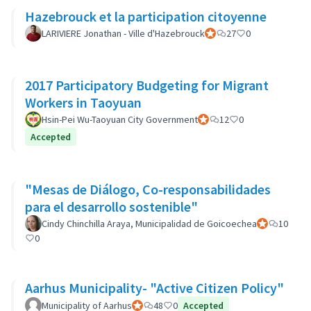
Hazebrouck et la participation citoyenne
LARIVIERE Jonathan - Ville d'Hazebrouck
Participante oficial
27
0
2017 Participatory Budgeting for Migrant
Workers in Taoyuan
Hsin-Pei Wu-Taoyuan City Government
Participante oficial
12
0
Accepted
"Mesas de Diálogo, Co-responsabilidades
para el desarrollo sostenible"
Cindy Chinchilla Araya, Municipalidad de Goicoechea
Participante o
10
0
Aarhus Municipality- "Active Citizen Policy"
Municipality of Aarhus
Participante oficial
48
0
Accepted