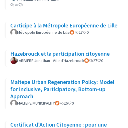
28
0
Carticipe à la Métropole Européenne de Lille
Métropole Européenne de Lille
Participant officiel
27
0
Hazebrouck et la participation citoyenne
LARIVIERE Jonathan - Ville d'Hazebrouck
Participant officiel
27
0
Maltepe Urban Regeneration Policy: Model
for Inclusive, Participatory, Bottom-up
Approach
MALTEPE MUNICIPALITY
Participant officiel
26
0
Certificat d'Action Citoyenne : pour une