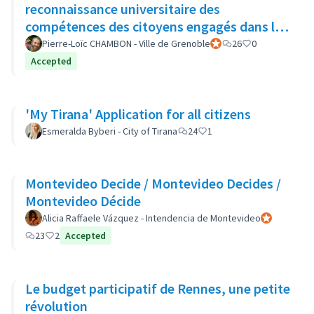
reconnaissance universitaire des
compétences des citoyens engagés dans la
démocratie locale
Pierre-Loïc CHAMBON - Ville de Grenoble
Participant officiel
26
0
Accepted
'My Tirana' Application for all citizens
Esmeralda Byberi - City of Tirana
24
1
Montevideo Decide / Montevideo Decides /
Montevideo Décide
Alicia Raffaele Vázquez - Intendencia de Montevideo
Participant of
23
2
Accepted
Le budget participatif de Rennes, une petite
révolution