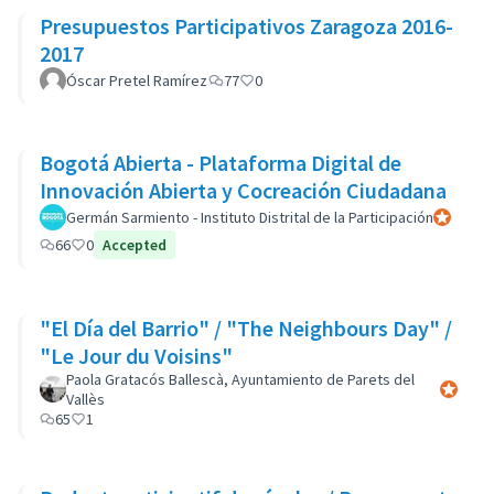
Presupuestos Participativos Zaragoza 2016-
2017
Óscar Pretel Ramírez
77
0
Bogotá Abierta - Plataforma Digital de
Innovación Abierta y Cocreación Ciudadana
Germán Sarmiento - Instituto Distrital de la Participación
Participan
66
0
Accepted
"El Día del Barrio" / "The Neighbours Day" /
"Le Jour du Voisins"
Paola Gratacós Ballescà, Ayuntamiento de Parets del
Participa
Vallès
65
1