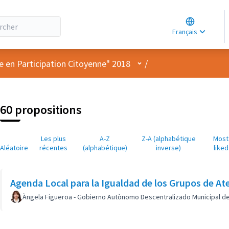
Choose lang
Choisir la la
Français
Elegir el idi
Menu utilisateur
e en Participation Citoyenne" 2018
/
60 propositions
Les plus
A-Z
Z-A (alphabétique
Most
Aléatoire
récentes
(alphabétique)
inverse)
liked
Agenda Local para la Igualdad de los Grupos de At
Àngela Figueroa - Gobierno Autònomo Descentralizado Municipal d