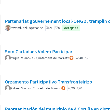
Partenariat gouvernement local-ONGD, tremplin 
Mwamikazi Esperance
21
0
Accepted
Som Ciutadans Volem Participar
Miquel Vilanova - Ajuntament de Marratxi
Participant officiel
48
0
Orzamento Participativo Transfronteirizo
Xabier Macias_Concello de Tomiño
Participant officiel
20
0
Reorganización del municipio de A Coruña en distr