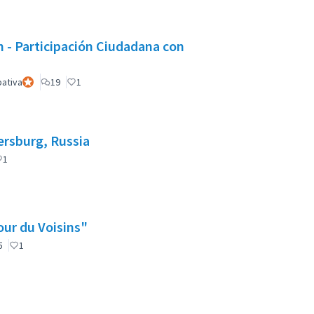
 Participación Ciudadana con
pativa
Participant officiel
19
1
ersburg, Russia
fficiel
1
our du Voisins"
nt officiel
5
1