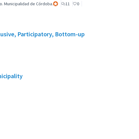
o. Municipalidad de Córdoba.
Participant officiel
11
0
lusive, Participatory, Bottom-up
icipality