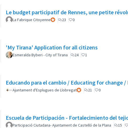
Le budget participatif de Rennes, une petite révo
La Fabrique Citoyenne
Participant officiel
23
0
'My Tirana' Application for all citizens
Esmeralda Byberi - City of Tirana
24
1
Educando para el cambio / Educating for change 
Ajuntament d'Esplugues de Llobregat
Participant officiel
21
0
Escuela de Participación - Fortalecimiento del teji
Participació Ciutadana- Ajuntament de Castelló de la Plana
15