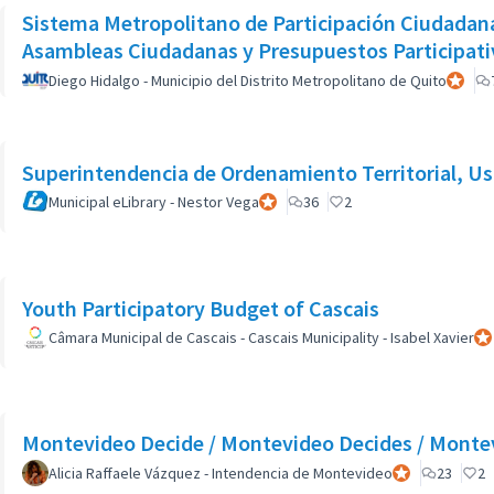
Sistema Metropolitano de Participación Ciudadana 
Asambleas Ciudadanas y Presupuestos Participati
Diego Hidalgo - Municipio del Distrito Metropolitano de Quito
Particip
Superintendencia de Ordenamiento Territorial, Us
Municipal eLibrary - Nestor Vega
Participant officiel
36
2
Youth Participatory Budget of Cascais
Câmara Municipal de Cascais - Cascais Municipality - Isabel Xavier
Par
Montevideo Decide / Montevideo Decides / Monte
Alicia Raffaele Vázquez - Intendencia de Montevideo
Participant offic
23
2