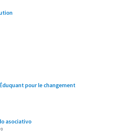
lution
/ Éduquant pour le changement
do asociativo
0