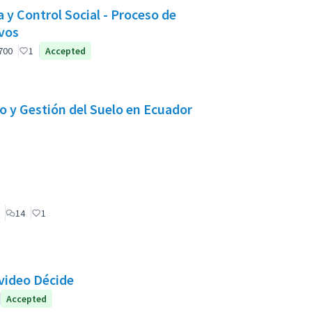
y Control Social - Proceso de
vos
ant officiel
700
1
Accepted
o y Gestión del Suelo en Ecuador
ticipant officiel
14
1
video Décide
iel
Accepted