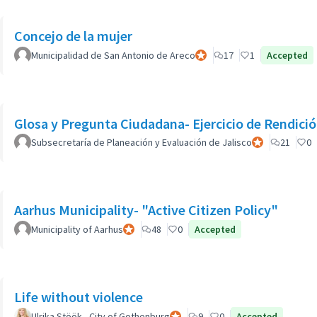
Concejo de la mujer
Municipalidad de San Antonio de Areco
Participant officiel
17
1
Accepted
Glosa y Pregunta Ciudadana- Ejercicio de Rendició
Subsecretaría de Planeación y Evaluación de Jalisco
Participant offic
21
0
Aarhus Municipality- "Active Citizen Policy"
Municipality of Aarhus
Participant officiel
48
0
Accepted
Life without violence
Ulrika Stöök - City of Gothenburg
Participant officiel
9
0
Accepted