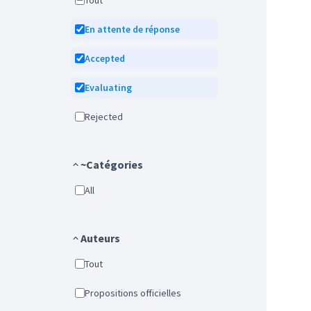
Tout
En attente de réponse
Accepted
Evaluating
Rejected
~Catégories
All
Auteurs
Tout
Propositions officielles