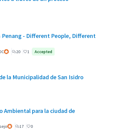
 Penang - Different People, Different
DC
Participant officiel
20
1
Accepted
de la Municipalidad de San Isidro
o Ambiental para la ciudad de
nsejo
Participant officiel
17
0