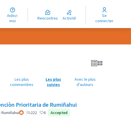
uage
Aidez-
Se
ngue
Rencontres
Activité
moi
connecter
oma
Les plus
Les plus
Avec le plus
commentées
suivies
d'auteurs
enciòn Prioritaria de Rumiñahui
e Rumiñahui
Participant officiel
222
6
Accepted