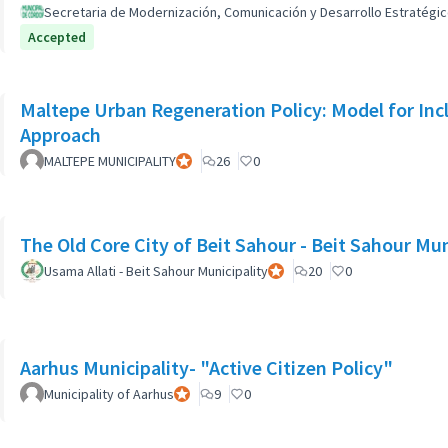
Secretaria de Modernización, Comunicación y Desarrollo Estratégic
Accepted
Maltepe Urban Regeneration Policy: Model for Inc
Approach
MALTEPE MUNICIPALITY
Participant officiel
26
0
The Old Core City of Beit Sahour - Beit Sahour Mun
Usama Allati - Beit Sahour Municipality
Participant officiel
20
0
Aarhus Municipality- "Active Citizen Policy"
Municipality of Aarhus
Participant officiel
9
0