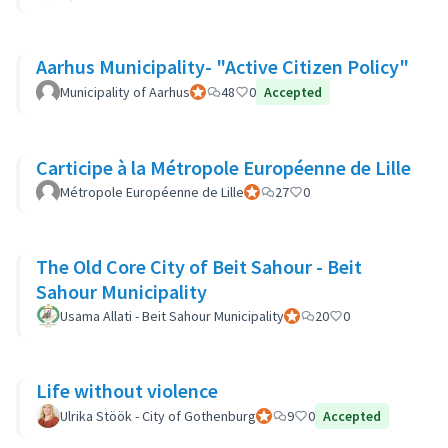
Aarhus Municipality- "Active Citizen Policy"
Municipality of Aarhus
Official participant
48
0
Accepted
Carticipe à la Métropole Européenne de Lille
Métropole Européenne de Lille
Official participant
27
0
The Old Core City of Beit Sahour - Beit
Sahour Municipality
Usama Allati - Beit Sahour Municipality
Official participant
20
0
Life without violence
Ulrika Stöök - City of Gothenburg
Official participant
9
0
Accepted