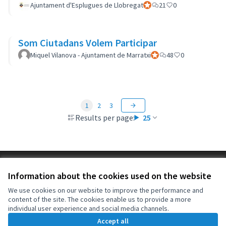
Ajuntament d'Esplugues de Llobregat
Official participant
21
0
Som Ciutadans Volem Participar
Miquel Vilanova - Ajuntament de Marratxi
Official participant
48
0
1
2
3
Results per page:
25
Terms of Service
Information about the cookies used on the website
Cookie settings
OIDP at X
OIDP at Facebook
OIDP at YouTube
We use cookies on our website to improve the performance and
content of the site. The cookies enable us to provide a more
(External link)
(External link)
(External link)
English
individual user experience and social media channels.
Choose language
Choisir la langue
Elegir el idioma
Accept all