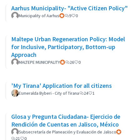
Aarhus Municipality- "Active Citizen Policy"
Municipality of Aarhus
Official participant
9
0
Maltepe Urban Regeneration Policy: Model
for Inclusive, Participatory, Bottom-up
Approach
MALTEPE MUNICIPALITY
Official participant
26
0
'My Tirana' Application for all citizens
Esmeralda Byberi - City of Tirana
24
1
Glosa y Pregunta Ciudadana- Ejercicio de
Rendición de Cuentas en Jalisco, México
Subsecretaría de Planeación y Evaluación de Jalisco
Official parti
21
0