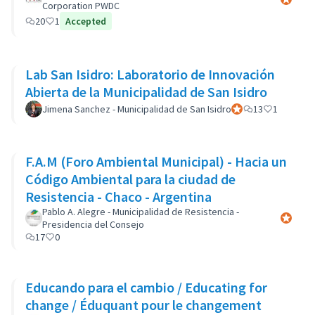
Corporation PWDC
20
1
Accepted
Lab San Isidro: Laboratorio de Innovación
Abierta de la Municipalidad de San Isidro
Jimena Sanchez - Municipalidad de San Isidro
Official participant
13
1
F.A.M (Foro Ambiental Municipal) - Hacia un
Código Ambiental para la ciudad de
Resistencia - Chaco - Argentina
Pablo A. Alegre - Municipalidad de Resistencia -
Official 
Presidencia del Consejo
17
0
Educando para el cambio / Educating for
change / Éduquant pour le changement