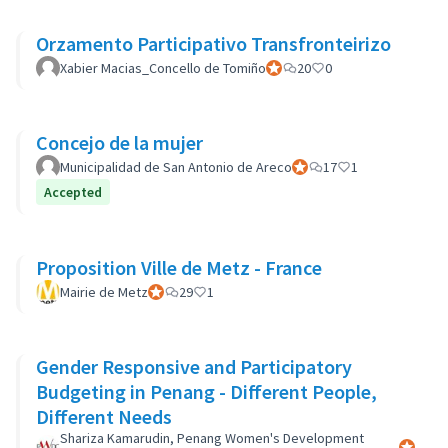
Orzamento Participativo Transfronteirizo
Xabier Macias_Concello de Tomiño
Official participant
20
0
Concejo de la mujer
Municipalidad de San Antonio de Areco
Official participant
17
1
Accepted
Proposition Ville de Metz - France
Mairie de Metz
Official participant
29
1
Gender Responsive and Participatory
Budgeting in Penang - Different People,
Different Needs
Shariza Kamarudin, Penang Women's Development
Official 