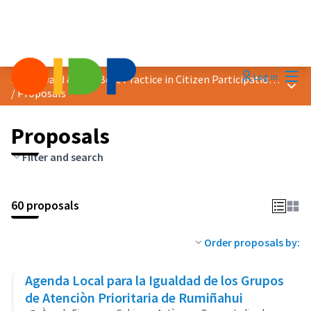
Mai
Log in
2018 Award &quot;Best Practice in Citizen Participation&quot;
Main
/
Proposals
Proposals
Filter and search
60 proposals
Order proposals by:
Agenda Local para la Igualdad de los Grupos
de Atenciòn Prioritaria de Rumiñahui