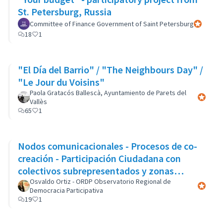
St. Petersburg, Russia
Committee of Finance Government of Saint Petersburg
Official p
18
1
"El Día del Barrio" / "The Neighbours Day" /
"Le Jour du Voisins"
Paola Gratacós Ballescà, Ayuntamiento de Parets del
Official 
Vallès
65
1
Nodos comunicacionales - Procesos de co-
creación - Participación Ciudadana con
colectivos subrepresentados y zonas
marginales
Osvaldo Ortiz - ORDP Observatorio Regional de
Official 
Democracia Participativa
19
1