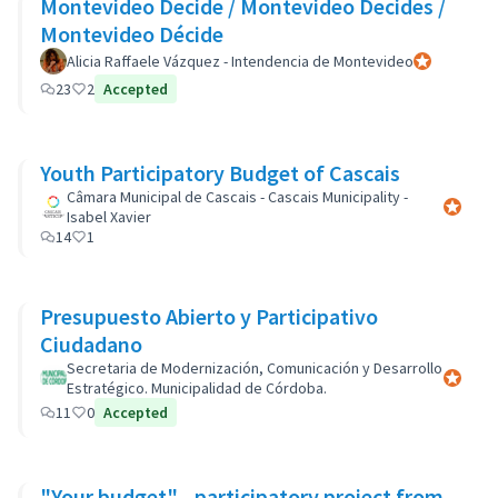
Montevideo Decide / Montevideo Decides /
Montevideo Décide
Alicia Raffaele Vázquez - Intendencia de Montevideo
Official parti
23
2
Accepted
Youth Participatory Budget of Cascais
Câmara Municipal de Cascais - Cascais Municipality -
Official 
Isabel Xavier
14
1
Presupuesto Abierto y Participativo
Ciudadano
Secretaria de Modernización, Comunicación y Desarrollo
Official 
Estratégico. Municipalidad de Córdoba.
11
0
Accepted
"Your budget" - participatory project from