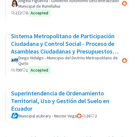
Àngela Figueroa - Gobierno Autònomo Descentralizado
Official 
Municipal de Rumiñahui
222
6
Accepted
Sistema Metropolitano de Participación
Ciudadana y Control Social - Proceso de
Asambleas Ciudadanas y Presupuestos
Participativos
Diego Hidalgo - Municipio del Distrito Metropolitano de
Official 
Quito
700
1
Accepted
Superintendencia de Ordenamiento
Territorial, Uso y Gestión del Suelo en
Ecuador
Municipal eLibrary - Nestor Vega
Official participant
36
2