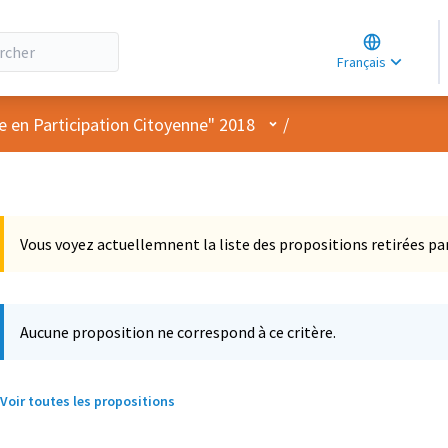
Choose lang
Choisir la la
Français
Elegir el idi
Menu utilisateur
e en Participation Citoyenne" 2018
/
Vous voyez actuellemnent la liste des propositions retirées par
Aucune proposition ne correspond à ce critère.
Voir toutes les propositions