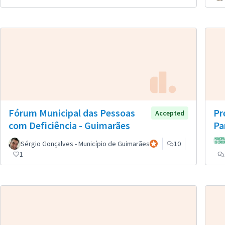
Fórum Municipal das Pessoas
Pr
Accepted
com Deficiência - Guimarães
Pa
Sérgio Gonçalves - Município de Guimarães
Participante oficial
10
1