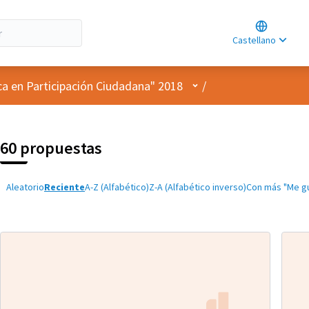
Choose lan
Choisir la l
Castellano
Elegir el id
Menú de usuario
ca en Participación Ciudadana" 2018
/
60 propuestas
Aleatorio
Reciente
A-Z (Alfabético)
Z-A (Alfabético inverso)
Con más "Me g