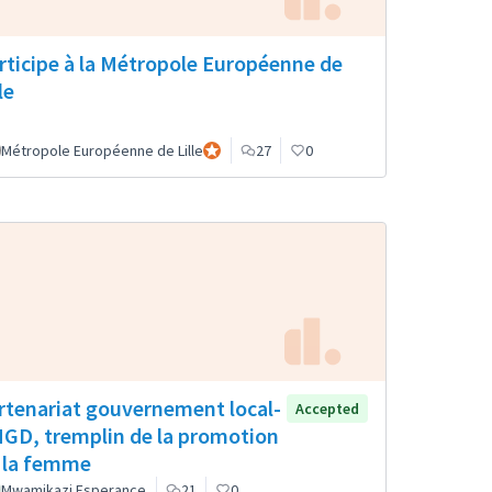
rticipe à la Métropole Européenne de
le
al
Métropole Européenne de Lille
Participante oficial
27
0
rtenariat gouvernement local-
Accepted
GD, tremplin de la promotion
 la femme
Mwamikazi Esperance
21
0