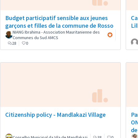
Budget participatif sensible aux jeunes
Ca
garçons et filles de la commune de Rosso
Lil
NIANG Ibrahima - Association Mauritanienne des
Participante ofici
Communes du Sud AMCS
28
0
Citizenship policy - Mandlakazi Village
Pa
ON
de
Conselho Municipal da Vila de Mandlakazi
38
0