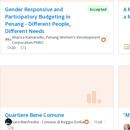
Gender Responsive and
A 
Accepted
Participatory Budgeting in
a 
Penang - Different People,
Different Needs
Shariza Kamarudin, Penang Women's Development
Participante ofici
Corporation PWDC
20
1
Quartiere Bene Comune
'M
Sara Manfredini - Comune di Reggio Emilia
Participante oficial
18
0