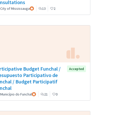
nsultations
City of Mississauga
Participante oficial
13
2
rticipative Budget Funchal /
Accepted
esupuesto Participativo de
nchal / Budget Participatif
nchal
Município do Funchal
Participante oficial
21
0