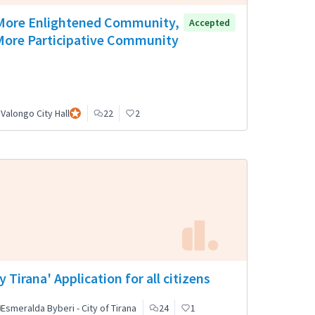
More Enlightened Community,
Accepted
More Participative Community
al
Valongo City Hall
Participante oficial
22
2
y Tirana' Application for all citizens
Esmeralda Byberi - City of Tirana
24
1