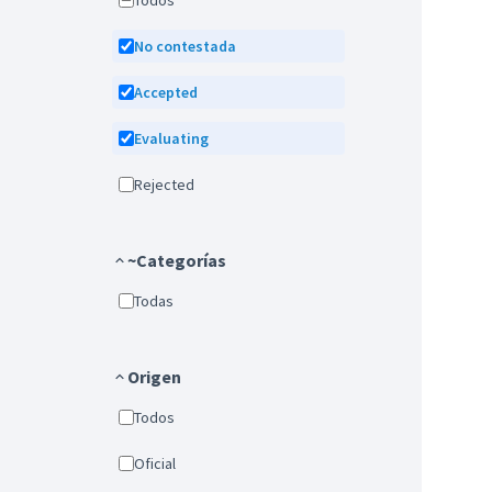
Todos
No contestada
Accepted
Evaluating
Rejected
~Categorías
Todas
Origen
Todos
Oficial