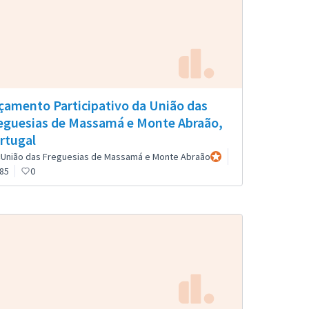
çamento Participativo da União das
eguesias de Massamá e Monte Abraão,
rtugal
União das Freguesias de Massamá e Monte Abraão
Participante oficial
85
0