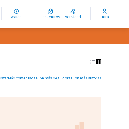
guage
angue
Ayuda
Encuentros
Actividad
Entra
ioma
usta"
Más comentadas
Con más seguidoras
Con más autoras