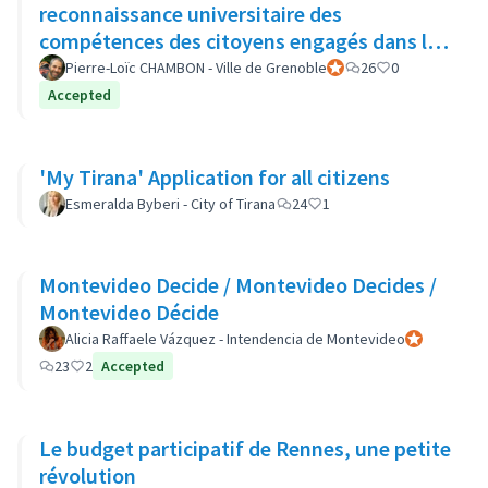
reconnaissance universitaire des
compétences des citoyens engagés dans la
démocratie locale
Pierre-Loïc CHAMBON - Ville de Grenoble
Participant officiel
26
0
Accepted
'My Tirana' Application for all citizens
Esmeralda Byberi - City of Tirana
24
1
Montevideo Decide / Montevideo Decides /
Montevideo Décide
Alicia Raffaele Vázquez - Intendencia de Montevideo
Participant of
23
2
Accepted
Le budget participatif de Rennes, une petite
révolution