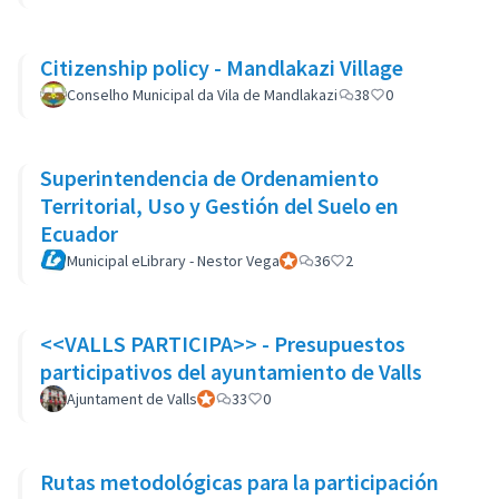
Citizenship policy - Mandlakazi Village
Conselho Municipal da Vila de Mandlakazi
38
0
Superintendencia de Ordenamiento
Territorial, Uso y Gestión del Suelo en
Ecuador
Municipal eLibrary - Nestor Vega
Participant officiel
36
2
<<VALLS PARTICIPA>> - Presupuestos
participativos del ayuntamiento de Valls
Ajuntament de Valls
Participant officiel
33
0
Rutas metodológicas para la participación