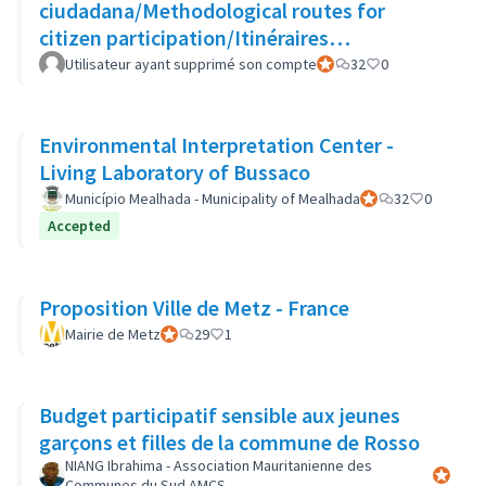
ciudadana/Methodological routes for
citizen participation/Itinéraires
méthodologiques pour la participation
Utilisateur ayant supprimé son compte
Participant officiel
32
0
Environmental Interpretation Center -
Living Laboratory of Bussaco
Município Mealhada - Municipality of Mealhada
Participant officiel
32
0
Accepted
Proposition Ville de Metz - France
Mairie de Metz
Participant officiel
29
1
Budget participatif sensible aux jeunes
garçons et filles de la commune de Rosso
NIANG Ibrahima - Association Mauritanienne des
Participa
Communes du Sud AMCS