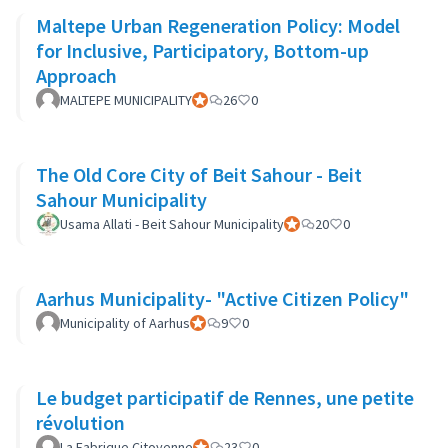
Maltepe Urban Regeneration Policy: Model
for Inclusive, Participatory, Bottom-up
Approach
MALTEPE MUNICIPALITY
Participant officiel
26
0
The Old Core City of Beit Sahour - Beit
Sahour Municipality
Usama Allati - Beit Sahour Municipality
Participant officiel
20
0
Aarhus Municipality- "Active Citizen Policy"
Municipality of Aarhus
Participant officiel
9
0
Le budget participatif de Rennes, une petite
révolution
La Fabrique Citoyenne
Participant officiel
23
0