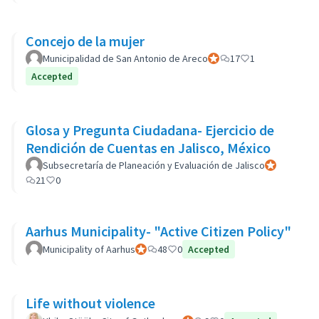
Concejo de la mujer
Municipalidad de San Antonio de Areco
Participant officiel
17
1
Accepted
Glosa y Pregunta Ciudadana- Ejercicio de
Rendición de Cuentas en Jalisco, México
Subsecretaría de Planeación y Evaluación de Jalisco
Participant of
21
0
Aarhus Municipality- "Active Citizen Policy"
Municipality of Aarhus
Participant officiel
48
0
Accepted
Life without violence