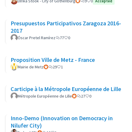
Ulrika Stöök - City of Gothenburg
Participant officiel
9
0
Accepted
Presupuestos Participativos Zaragoza 2016-
2017
Óscar Pretel Ramírez
77
0
Proposition Ville de Metz - France
Mairie de Metz
Participant officiel
29
1
Carticipe à la Métropole Européenne de Lille
Métropole Européenne de Lille
Participant officiel
27
0
Inno-Demo (Innovation on Democracy in
Nilufer City)