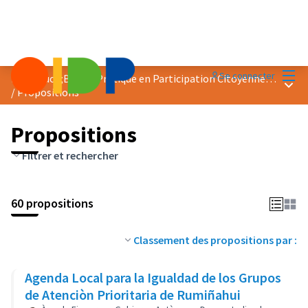
Menu
Se connecter
Prix &quot;Bonne Pratique en Participation Citoyenne&quot; 2018
Menu 
/
Propositions
Propositions
Filtrer et rechercher
60 propositions
Classement des propositions par :
Agenda Local para la Igualdad de los Grupos
de Atenciòn Prioritaria de Rumiñahui