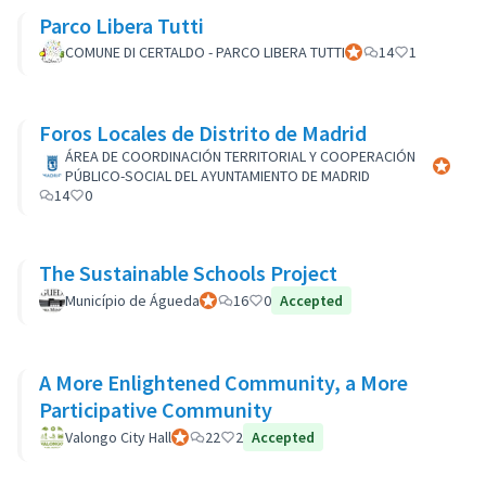
Parco Libera Tutti
COMUNE DI CERTALDO - PARCO LIBERA TUTTI
Participant officiel
14
1
Foros Locales de Distrito de Madrid
ÁREA DE COORDINACIÓN TERRITORIAL Y COOPERACIÓN
Participa
PÚBLICO-SOCIAL DEL AYUNTAMIENTO DE MADRID
14
0
The Sustainable Schools Project
Município de Águeda
Participant officiel
16
0
Accepted
A More Enlightened Community, a More
Participative Community
Valongo City Hall
Participant officiel
22
2
Accepted