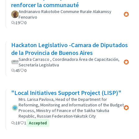
renforcer la communauté
Andrianaivo Rakotobe Commune Rurale Alakamisy
Participa
Fenoarivo
19
0
Hackaton Legislativo -Camara de Diputados
de la Provincia de Buenos Aires
Sandra Carrasco , Coordinadora Área de Capacitación,
Participa
Secretaría Legislativa
45
0
"Local Initiatives Support Project (LISP)"
Mrs. Larisa Pavlova, Head of the Department for
Reforming, Monitoring and Informatization of the Budget
Participa
Process, Ministry of Finance of the Sakha Yakutia
Republic, Russian Federation-Yakutsk City
18
1
Accepted