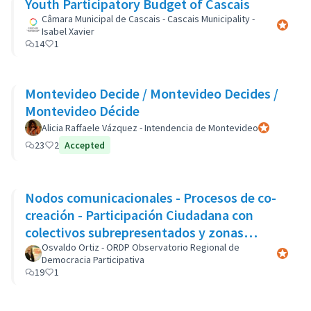
Youth Participatory Budget of Cascais
Câmara Municipal de Cascais - Cascais Municipality -
Participa
Isabel Xavier
14
1
Montevideo Decide / Montevideo Decides /
Montevideo Décide
Alicia Raffaele Vázquez - Intendencia de Montevideo
Participant of
23
2
Accepted
Nodos comunicacionales - Procesos de co-
creación - Participación Ciudadana con
colectivos subrepresentados y zonas
marginales
Osvaldo Ortiz - ORDP Observatorio Regional de
Participa
Democracia Participativa
19
1