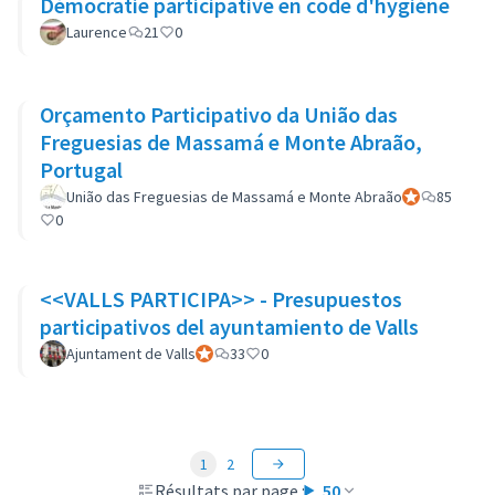
Démocratie participative en code d'hygiène
Laurence
21
0
Orçamento Participativo da União das
Freguesias de Massamá e Monte Abraão,
Portugal
União das Freguesias de Massamá e Monte Abraão
Participant off
85
0
<<VALLS PARTICIPA>> - Presupuestos
participativos del ayuntamiento de Valls
Ajuntament de Valls
Participant officiel
33
0
1
2
Résultats par page :
50