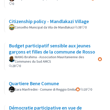
0
Citizenship policy - Mandlakazi Village
Conselho Municipal da Vila de Mandlakazi
38
0
Budget participatif sensible aux jeunes
garçons et filles de la commune de Rosso
NIANG Ibrahima - Association Mauritanienne des
Participa
Communes du Sud AMCS
28
0
Quartiere Bene Comune
Sara Manfredini - Comune di Reggio Emilia
Participant officiel
18
0
Démocratie participative en vue de