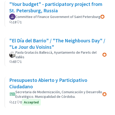
"Your budget" - participatory project from
St. Petersburg, Russia
Committee of Finance Government of Saint Petersburg
Participan
18
1
"El Día del Barrio" / "The Neighbours Day" /
"Le Jour du Voisins"
Paola Gratacós Ballescà, Ayuntamiento de Parets del
Participa
Vallès
65
1
Presupuesto Abierto y Participativo
Ciudadano
Secretaria de Modernización, Comunicación y Desarrollo
Participa
Estratégico. Municipalidad de Córdoba.
11
0
Accepted