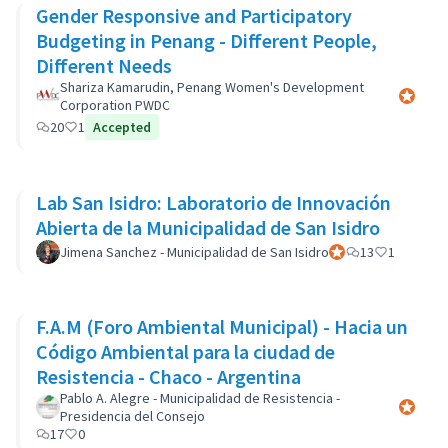
Gender Responsive and Participatory
Budgeting in Penang - Different People,
Different Needs
Shariza Kamarudin, Penang Women's Development
Participa
Corporation PWDC
20
1
Accepted
Lab San Isidro: Laboratorio de Innovación
Abierta de la Municipalidad de San Isidro
Jimena Sanchez - Municipalidad de San Isidro
Participant officiel
13
1
F.A.M (Foro Ambiental Municipal) - Hacia un
Código Ambiental para la ciudad de
Resistencia - Chaco - Argentina
Pablo A. Alegre - Municipalidad de Resistencia -
Participa
Presidencia del Consejo
17
0