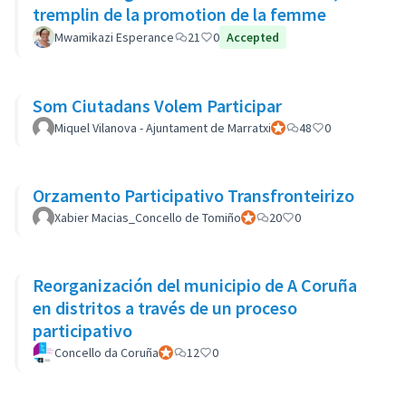
tremplin de la promotion de la femme
Mwamikazi Esperance
21
0
Accepted
Som Ciutadans Volem Participar
Miquel Vilanova - Ajuntament de Marratxi
Participant officiel
48
0
Orzamento Participativo Transfronteirizo
Xabier Macias_Concello de Tomiño
Participant officiel
20
0
Reorganización del municipio de A Coruña
en distritos a través de un proceso
participativo
Concello da Coruña
Participant officiel
12
0