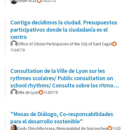
Ender ACEL
Participant officiel
12
1
Contigo decidimos la ciudad. Presupuestos
participativos donde la ciudadanía es el
centro
Office of Citizen Participacion of the City of Sant Cugat
Participant
16
0
Consultation de la Ville de Lyon sur les
rythmes scolaires/ Public consultation on
school rhythms/ Consulta sobre los ritmos
escolares
Ville de Lyon
Participant officiel
20
0
"Mesas de Diálogo, Co-responsabilidades
para el desarrollo sostenible"
Cindy Chinchilla Araya, Municipalidad de Goicoechea
Participant of
10