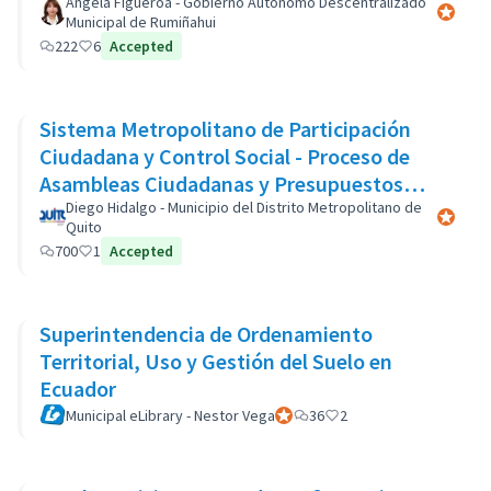
Àngela Figueroa - Gobierno Autònomo Descentralizado
Participa
Municipal de Rumiñahui
222
6
Accepted
Sistema Metropolitano de Participación
Ciudadana y Control Social - Proceso de
Asambleas Ciudadanas y Presupuestos
Participativos
Diego Hidalgo - Municipio del Distrito Metropolitano de
Participa
Quito
700
1
Accepted
Superintendencia de Ordenamiento
Territorial, Uso y Gestión del Suelo en
Ecuador
Municipal eLibrary - Nestor Vega
Participant officiel
36
2