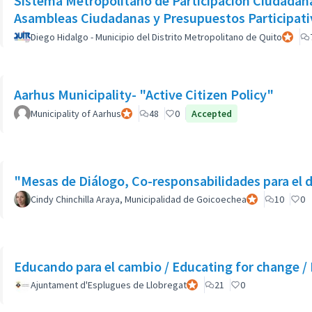
Sistema Metropolitano de Participación Ciudadana 
Asambleas Ciudadanas y Presupuestos Participati
Diego Hidalgo - Municipio del Distrito Metropolitano de Quito
Particip
Aarhus Municipality- "Active Citizen Policy"
Municipality of Aarhus
Participant officiel
48
0
Accepted
"Mesas de Diálogo, 
Cindy Chinchilla Araya, Municipalidad de Goicoechea
Participant offic
10
0
Educando para el cambio / Educating for change 
Ajuntament d'Esplugues de Llobregat
Participant officiel
21
0