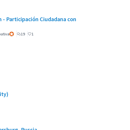
 Participación Ciudadana con
pativa
Participant officiel
19
1
ity)
ersburg, Russia