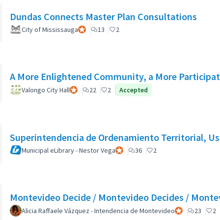
Dundas Connects Master Plan Consultations
City of Mississauga
Participant officiel
13
2
A More Enlightened Community, a More Particip
Valongo City Hall
Participant officiel
22
2
Accepted
Superintendencia de Ordenamiento Territorial, Us
Municipal eLibrary - Nestor Vega
Participant officiel
36
2
Montevideo Decide / Montevideo Decides / Monte
Alicia Raffaele Vázquez - Intendencia de Montevideo
Participant offic
23
2