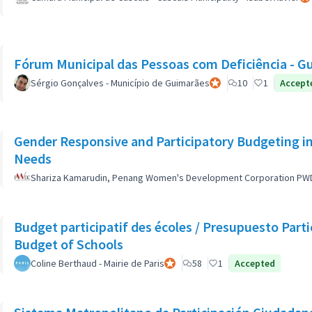
Fórum Municipal das Pessoas com Deficiência - G
Sérgio Gonçalves - Município de Guimarães
Participant officiel
10
1
Accept
Gender Responsive and Participatory Budgeting in
Needs
Shariza Kamarudin, Penang Women's Development Corporation PW
Budget participatif des écoles / Presupuesto Partic
Budget of Schools
Coline Berthaud - Mairie de Paris
Participant officiel
58
1
Accepted