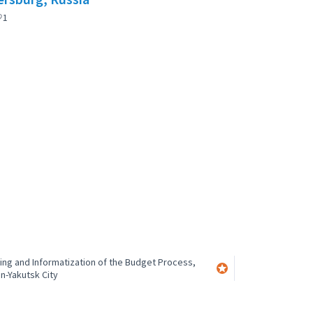
fficiel
1
ing and Informatization of the Budget Process,
Participant officiel
n-Yakutsk City