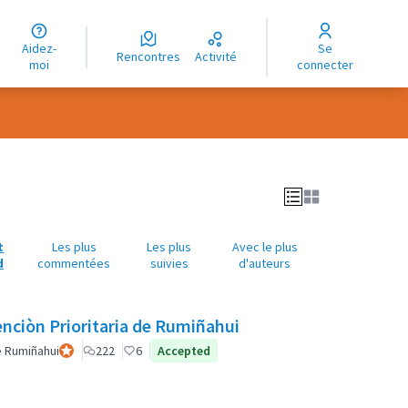
uage
Aidez-
Se
ngue
Rencontres
Activité
moi
connecter
oma
t
Les plus
Les plus
Avec le plus
d
commentées
suivies
d'auteurs
enciòn Prioritaria de Rumiñahui
e Rumiñahui
Participant officiel
222
6
Accepted