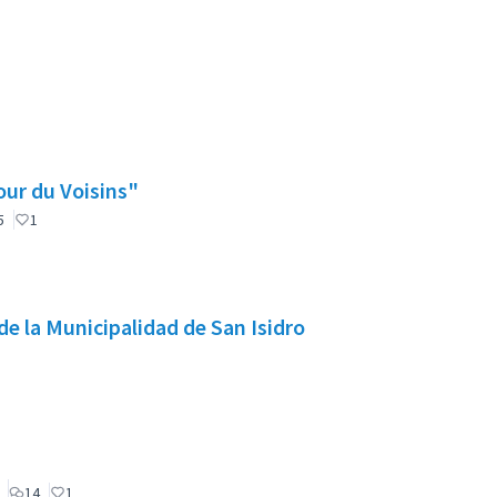
our du Voisins"
nt officiel
5
1
de la Municipalidad de San Isidro
ticipant officiel
14
1