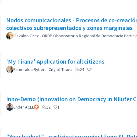
Nodos comunicacionales - Procesos de co-creación -
colectivos subrepresentados y zonas marginales
Osvaldo Ortiz - ORDP Observatorio Regional de Democracia Partici
'My Tirana' Application for all citizens
Esmeralda Byberi - City of Tirana
24
1
Inno-Demo (Innovation on Democracy in Nilufer C
Ender ACEL
Participant officiel
12
1
"Your budget" - participatory project from St. Pet