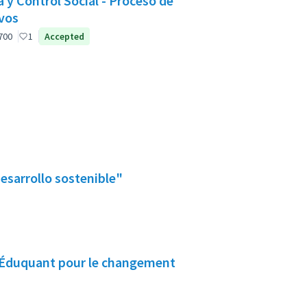
y Control Social - Proceso de
vos
ant officiel
700
1
Accepted
Co-responsabilidades para el desarrollo sostenible"
iel
/ Éduquant pour le changement