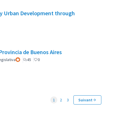
ory Urban Development through
Provincia de Buenos Aires
gislativa
Participant officiel
45
0
1
2
3
Suivant