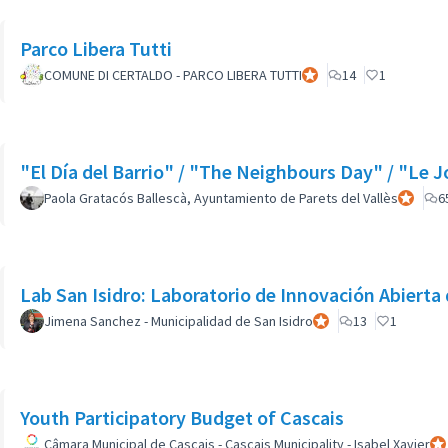
Parco Libera Tutti
COMUNE DI CERTALDO - PARCO LIBERA TUTTI
Participant officiel
14
1
"El Día del Barrio" / "The Neighbours Day" / "Le J
Paola Gratacós Ballescà, Ayuntamiento de Parets del Vallès
Participa
6
Lab San Isidro: Laboratorio de Innovación Abierta 
Jimena Sanchez - Municipalidad de San Isidro
Participant officiel
13
1
Youth Participatory Budget of Cascais
Câmara Municipal de Cascais - Cascais Municipality - Isabel Xavier
Par