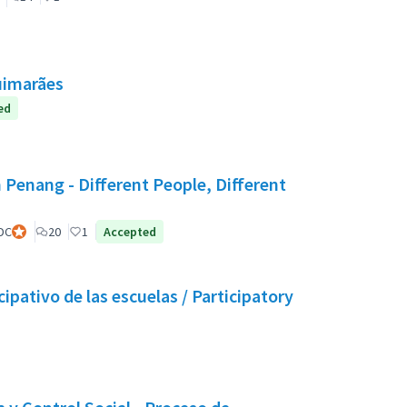
uimarães
ed
 Penang - Different People, Different
DC
Participant officiel
20
1
Accepted
ipativo de las escuelas / Participatory