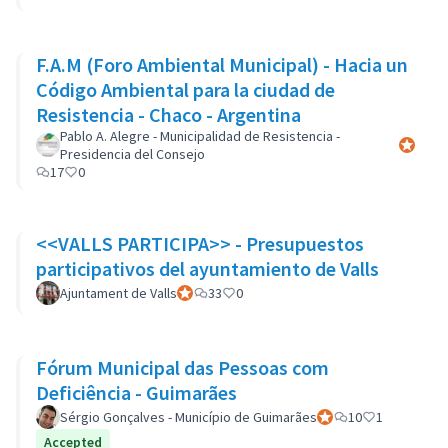
F.A.M (Foro Ambiental Municipal) - Hacia un
Código Ambiental para la ciudad de
Resistencia - Chaco - Argentina
Pablo A. Alegre - Municipalidad de Resistencia -
Participa
Presidencia del Consejo
17
0
<<VALLS PARTICIPA>> - Presupuestos
participativos del ayuntamiento de Valls
Ajuntament de Valls
Participant officiel
33
0
Fórum Municipal das Pessoas com
Deficiência - Guimarães
Sérgio Gonçalves - Município de Guimarães
Participant officiel
10
1
Accepted