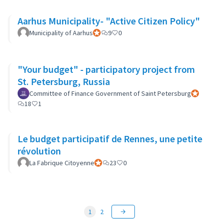
Aarhus Municipality- "Active Citizen Policy"
Municipality of Aarhus
Participant officiel
9
0
"Your budget" - participatory project from
St. Petersburg, Russia
Committee of Finance Government of Saint Petersburg
Participan
18
1
Le budget participatif de Rennes, une petite
révolution
La Fabrique Citoyenne
Participant officiel
23
0
1
2