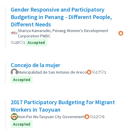
Gender Responsive and Participatory
Budgeting in Penang - Different People,
Different Needs
Shariza Kamarudin, Penang Women's Development
Participa
Corporation PWDC
20
1
Accepted
Concejo de la mujer
Municipalidad de San Antonio de Areco
Participant officiel
17
1
Accepted
2017 Participatory Budgeting for Migrant
Workers in Taoyuan
Hsin-Pei Wu-Taoyuan City Government
Participant officiel
12
0
Accepted