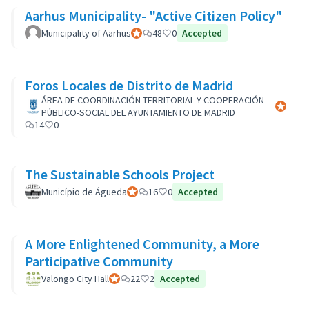
Aarhus Municipality- "Active Citizen Policy"
Municipality of Aarhus
Participant officiel
48
0
Accepted
Foros Locales de Distrito de Madrid
ÁREA DE COORDINACIÓN TERRITORIAL Y COOPERACIÓN
Participa
PÚBLICO-SOCIAL DEL AYUNTAMIENTO DE MADRID
14
0
The Sustainable Schools Project
Município de Águeda
Participant officiel
16
0
Accepted
A More Enlightened Community, a More
Participative Community
Valongo City Hall
Participant officiel
22
2
Accepted