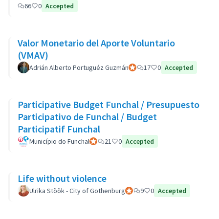
66
0
Accepted
Valor Monetario del Aporte Voluntario
(VMAV)
Adrián Alberto Portuguéz Guzmán
Participant officiel
17
0
Accepted
Participative Budget Funchal / Presupuesto
Participativo de Funchal / Budget
Participatif Funchal
Município do Funchal
Participant officiel
21
0
Accepted
Life without violence
Ulrika Stöök - City of Gothenburg
Participant officiel
9
0
Accepted