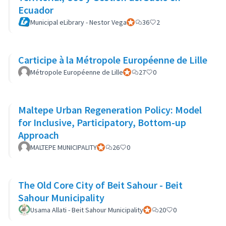
Ecuador
Municipal eLibrary - Nestor Vega
Participant officiel
36
2
Carticipe à la Métropole Européenne de Lille
Métropole Européenne de Lille
Participant officiel
27
0
Maltepe Urban Regeneration Policy: Model
for Inclusive, Participatory, Bottom-up
Approach
MALTEPE MUNICIPALITY
Participant officiel
26
0
The Old Core City of Beit Sahour - Beit
Sahour Municipality
Usama Allati - Beit Sahour Municipality
Participant officiel
20
0