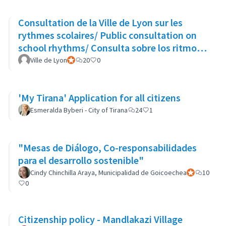
Consultation de la Ville de Lyon sur les
rythmes scolaires/ Public consultation on
school rhythms/ Consulta sobre los ritmos
escolares
Ville de Lyon
Participant officiel
20
0
'My Tirana' Application for all citizens
Esmeralda Byberi - City of Tirana
24
1
"Mesas de Diálogo, Co-responsabilidades
para el desarrollo sostenible"
Cindy Chinchilla Araya, Municipalidad de Goicoechea
Participant of
10
0
Citizenship policy - Mandlakazi Village