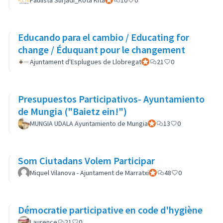
Paulista Surjadi_Kota Kita
Participant officiel
10
0
Educando para el cambio / Educating for
change / Éduquant pour le changement
Ajuntament d'Esplugues de Llobregat
Participant officiel
21
0
Presupuestos Participativos- Ayuntamiento
de Mungia ("Baietz ein!")
MUNGIA UDALA Ayuntamiento de Mungia
Participant officiel
13
0
Som Ciutadans Volem Participar
Miquel Vilanova - Ajuntament de Marratxi
Participant officiel
48
0
Démocratie participative en code d'hygiène
Laurence
21
0