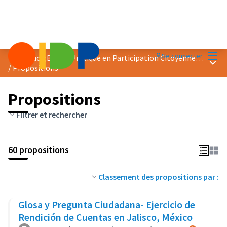
Menu
Se connecter
Prix &quot;Bonne Pratique en Participation Citoyenne&quot; 2018
Menu 
/
Propositions
Propositions
Filtrer et rechercher
60 propositions
Classement des propositions par :
Glosa y Pregunta Ciudadana- Ejercicio de
Rendición de Cuentas en Jalisco, México