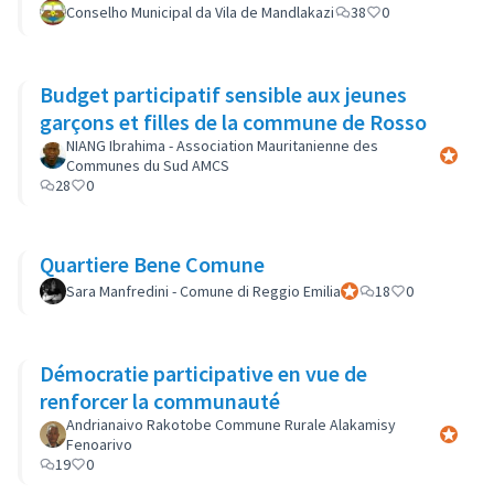
Conselho Municipal da Vila de Mandlakazi
38
0
Budget participatif sensible aux jeunes
garçons et filles de la commune de Rosso
NIANG Ibrahima - Association Mauritanienne des
Participa
Communes du Sud AMCS
28
0
Quartiere Bene Comune
Sara Manfredini - Comune di Reggio Emilia
Participant officiel
18
0
Démocratie participative en vue de
renforcer la communauté
Andrianaivo Rakotobe Commune Rurale Alakamisy
Participa
Fenoarivo
19
0