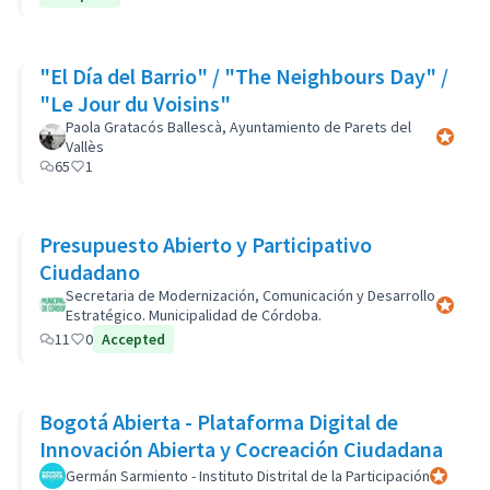
"El Día del Barrio" / "The Neighbours Day" /
"Le Jour du Voisins"
Paola Gratacós Ballescà, Ayuntamiento de Parets del
Participa
Vallès
65
1
Presupuesto Abierto y Participativo
Ciudadano
Secretaria de Modernización, Comunicación y Desarrollo
Participa
Estratégico. Municipalidad de Córdoba.
11
0
Accepted
Bogotá Abierta - Plataforma Digital de
Innovación Abierta y Cocreación Ciudadana
Germán Sarmiento - Instituto Distrital de la Participación
Participan