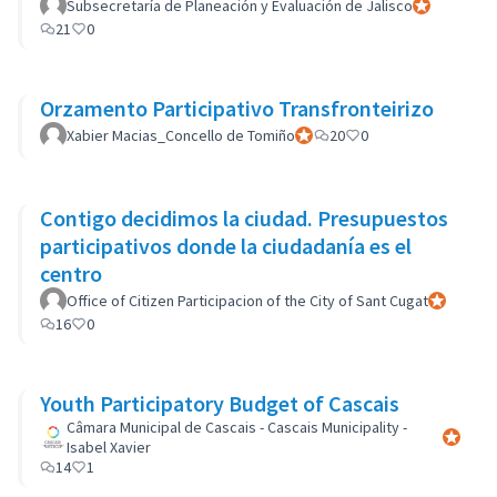
Subsecretaría de Planeación y Evaluación de Jalisco
Participant of
21
0
Orzamento Participativo Transfronteirizo
Xabier Macias_Concello de Tomiño
Participant officiel
20
0
Contigo decidimos la ciudad. Presupuestos
participativos donde la ciudadanía es el
centro
Office of Citizen Participacion of the City of Sant Cugat
Participant
16
0
Youth Participatory Budget of Cascais
Câmara Municipal de Cascais - Cascais Municipality -
Participa
Isabel Xavier
14
1