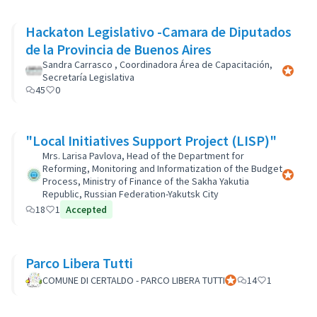
Hackaton Legislativo -Camara de Diputados
de la Provincia de Buenos Aires
Sandra Carrasco , Coordinadora Área de Capacitación,
Participa
Secretaría Legislativa
45
0
"Local Initiatives Support Project (LISP)"
Mrs. Larisa Pavlova, Head of the Department for
Reforming, Monitoring and Informatization of the Budget
Participa
Process, Ministry of Finance of the Sakha Yakutia
Republic, Russian Federation-Yakutsk City
18
1
Accepted
Parco Libera Tutti
COMUNE DI CERTALDO - PARCO LIBERA TUTTI
Participant officiel
14
1