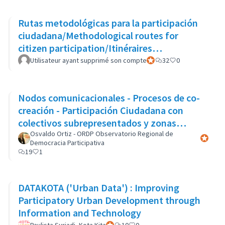
Rutas metodológicas para la participación
ciudadana/Methodological routes for
citizen participation/Itinéraires
méthodologiques pour la participation
Utilisateur ayant supprimé son compte
Participant officiel
32
0
Nodos comunicacionales - Procesos de co-
creación - Participación Ciudadana con
colectivos subrepresentados y zonas
marginales
Osvaldo Ortiz - ORDP Observatorio Regional de
Participa
Democracia Participativa
19
1
DATAKOTA ('Urban Data') : Improving
Participatory Urban Development through
Information and Technology