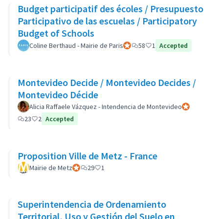
Budget participatif des écoles / Presupuesto
Participativo de las escuelas / Participatory
Budget of Schools
Coline Berthaud - Mairie de Paris
Participant officiel
58
1
Accepted
Montevideo Decide / Montevideo Decides /
Montevideo Décide
Alicia Raffaele Vázquez - Intendencia de Montevideo
Participant of
23
2
Accepted
Proposition Ville de Metz - France
Mairie de Metz
Participant officiel
29
1
Superintendencia de Ordenamiento
Territorial, Uso y Gestión del Suelo en