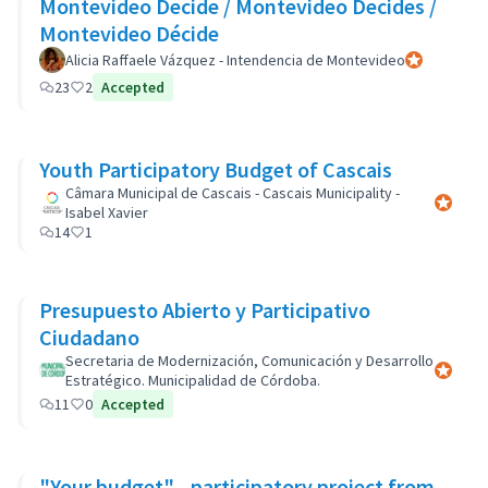
Montevideo Decide / Montevideo Decides /
Montevideo Décide
Alicia Raffaele Vázquez - Intendencia de Montevideo
Official parti
23
2
Accepted
Youth Participatory Budget of Cascais
Câmara Municipal de Cascais - Cascais Municipality -
Official 
Isabel Xavier
14
1
Presupuesto Abierto y Participativo
Ciudadano
Secretaria de Modernización, Comunicación y Desarrollo
Official 
Estratégico. Municipalidad de Córdoba.
11
0
Accepted
"Your budget" - participatory project from