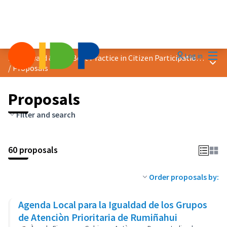
Mai
Log in
2018 Award &quot;Best Practice in Citizen Participation&quot;
Main
/
Proposals
Proposals
Filter and search
60 proposals
Order proposals by:
Agenda Local para la Igualdad de los Grupos
de Atenciòn Prioritaria de Rumiñahui