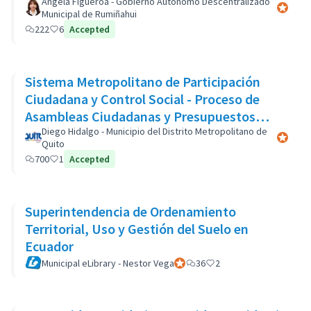
Àngela Figueroa - Gobierno Autònomo Descentralizado
Official 
Municipal de Rumiñahui
222
6
Accepted
Sistema Metropolitano de Participación
Ciudadana y Control Social - Proceso de
Asambleas Ciudadanas y Presupuestos
Participativos
Diego Hidalgo - Municipio del Distrito Metropolitano de
Official 
Quito
700
1
Accepted
Superintendencia de Ordenamiento
Territorial, Uso y Gestión del Suelo en
Ecuador
Municipal eLibrary - Nestor Vega
Official participant
36
2