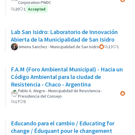
Corporation PWDC
20
1
Accepted
Lab San Isidro: Laboratorio de Innovación
Abierta de la Municipalidad de San Isidro
Jimena Sanchez - Municipalidad de San Isidro
Official participant
13
1
F.A.M (Foro Ambiental Municipal) - Hacia un
Código Ambiental para la ciudad de
Resistencia - Chaco - Argentina
Pablo A. Alegre - Municipalidad de Resistencia -
Official 
Presidencia del Consejo
17
0
Educando para el cambio / Educating for
change / Éduquant pour le changement