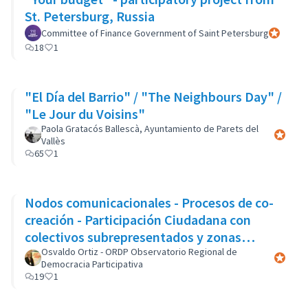
St. Petersburg, Russia
Committee of Finance Government of Saint Petersburg
Official p
18
1
"El Día del Barrio" / "The Neighbours Day" /
"Le Jour du Voisins"
Paola Gratacós Ballescà, Ayuntamiento de Parets del
Official 
Vallès
65
1
Nodos comunicacionales - Procesos de co-
creación - Participación Ciudadana con
colectivos subrepresentados y zonas
marginales
Osvaldo Ortiz - ORDP Observatorio Regional de
Official 
Democracia Participativa
19
1