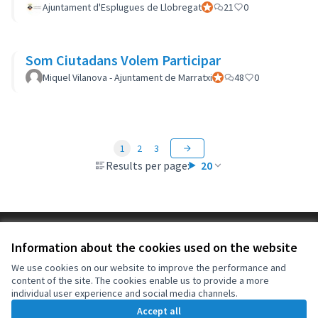
Ajuntament d'Esplugues de Llobregat
Official participant
21
0
Som Ciutadans Volem Participar
Miquel Vilanova - Ajuntament de Marratxi
Official participant
48
0
1
2
3
Results per page:
20
Terms of Service
Information about the cookies used on the website
Cookie settings
OIDP at X
OIDP at Facebook
OIDP at YouTube
We use cookies on our website to improve the performance and
content of the site. The cookies enable us to provide a more
(External link)
(External link)
(External link)
English
individual user experience and social media channels.
Choose language
Choisir la langue
Elegir el idioma
Accept all