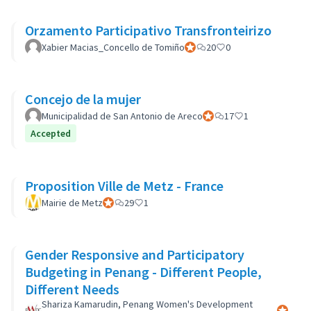
Orzamento Participativo Transfronteirizo
Xabier Macias_Concello de Tomiño
Official participant
20
0
Concejo de la mujer
Municipalidad de San Antonio de Areco
Official participant
17
1
Accepted
Proposition Ville de Metz - France
Mairie de Metz
Official participant
29
1
Gender Responsive and Participatory
Budgeting in Penang - Different People,
Different Needs
Shariza Kamarudin, Penang Women's Development
Official 