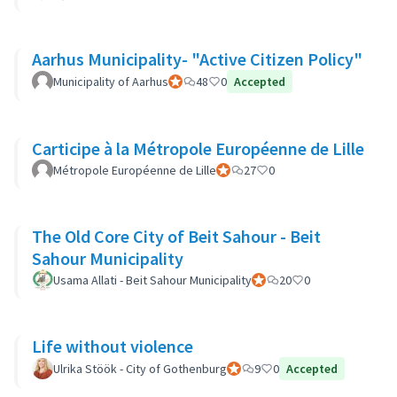
Aarhus Municipality- "Active Citizen Policy"
Municipality of Aarhus
Official participant
48
0
Accepted
Carticipe à la Métropole Européenne de Lille
Métropole Européenne de Lille
Official participant
27
0
The Old Core City of Beit Sahour - Beit
Sahour Municipality
Usama Allati - Beit Sahour Municipality
Official participant
20
0
Life without violence
Ulrika Stöök - City of Gothenburg
Official participant
9
0
Accepted