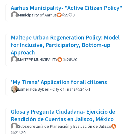
Aarhus Municipality- "Active Citizen Policy"
Municipality of Aarhus
Official participant
9
0
Maltepe Urban Regeneration Policy: Model
for Inclusive, Participatory, Bottom-up
Approach
MALTEPE MUNICIPALITY
Official participant
26
0
'My Tirana' Application for all citizens
Esmeralda Byberi - City of Tirana
24
1
Glosa y Pregunta Ciudadana- Ejercicio de
Rendición de Cuentas en Jalisco, México
Subsecretaría de Planeación y Evaluación de Jalisco
Official parti
21
0