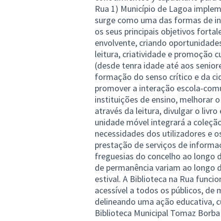
Rua 1) Município de Lagoa impleme
surge como uma das formas de in
os seus principais objetivos forta
envolvente, criando oportunidades
leitura, criatividade e promoção 
(desde tenra idade até aos seniore
formação do senso crítico e da cid
promover a interação escola-comu
instituições de ensino, melhorar 
através da leitura, divulgar o livr
unidade móvel integrará a coleção
necessidades dos utilizadores e 
prestação de serviços de informaç
freguesias do concelho ao longo d
de permanência variam ao longo do
estival. A Biblioteca na Rua func
acessível a todos os públicos, de m
delineando uma ação educativa, cu
Biblioteca Municipal Tomaz Borb