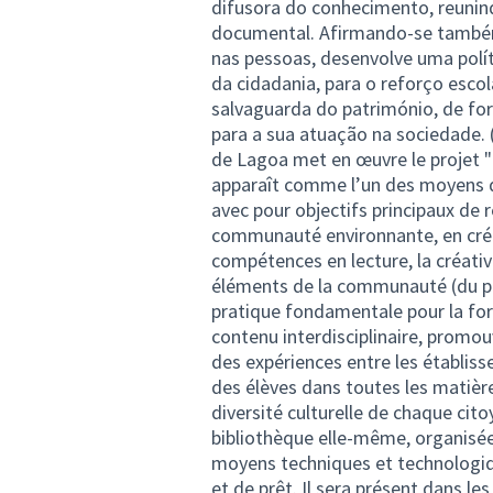
difusora do conhecimento, reunin
documental. Afirmando-se també
nas pessoas, desenvolve uma polít
da cidadania, para o reforço escol
salvaguarda do património, de for
para a sua atuação na sociedade. (
de Lagoa met en œuvre le projet "B
apparaît comme l’un des moyens d’
avec pour objectifs principaux de r
communauté environnante, en créan
compétences en lecture, la créativi
éléments de la communauté (du plu
pratique fondamentale pour la form
contenu interdisciplinaire, promo
des expériences entre les établis
des élèves dans toutes les matières 
diversité culturelle de chaque citoy
bibliothèque elle-même, organisée
moyens techniques et technologiqu
et de prêt. Il sera présent dans l