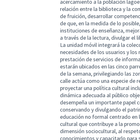
acercamiento a la población lagoen
relación entre la biblioteca y la 
de fruición, desarrollar competenc
de que, en la medida de lo posible,
instituciones de enseñanza, mejor
a través de la lectura, divulgar el 
La unidad móvil integrará la colecc
necesidades de los usuarios y los
prestación de servicios de informa
estarán ubicados en las cinco parro
de la semana, privilegiando las zon
calle actúa como una especie de red
proyectar una política cultural inc
dinámica adecuada al público objet
desempeña un importante papel c
conservando y divulgando el patri
educación no formal centrado en la
cultural que contribuye a la promoc
dimensión sociocultural, al respet
conocimientos y capacitarlo para s