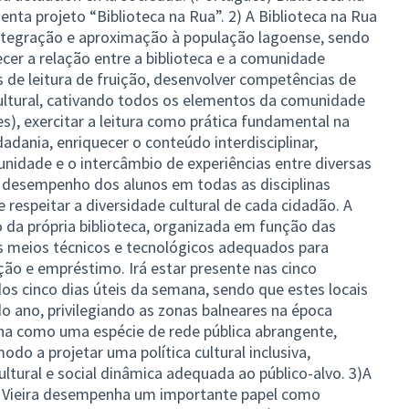
nta projeto “Biblioteca na Rua”. 2) A Biblioteca na Rua
tegração e aproximação à população lagoense, sendo
lecer a relação entre a biblioteca e a comunidade
 de leitura de fruição, desenvolver competências de
cultural, cativando todos os elementos da comunidade
s), exercitar a leitura como prática fundamental na
adania, enriquecer o conteúdo interdisciplinar,
nidade e o intercâmbio de experiências entre diversas
o desempenho dos alunos em todas as disciplinas
o e respeitar a diversidade cultural de cada cidadão. A
 da própria biblioteca, organizada em função das
os meios técnicos e tecnológicos adequados para
ão e empréstimo. Irá estar presente nas cinco
os cinco dias úteis da semana, sendo que estes locais
 ano, privilegiando as zonas balneares na época
iona como uma espécie de rede pública abrangente,
odo a projetar uma política cultural inclusiva,
ltural e social dinâmica adequada ao público-alvo. 3)A
a Vieira desempenha um importante papel como