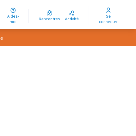
uage
Aidez-
Se
ngue
Rencontres
Activité
moi
connecter
oma
es
rce controls