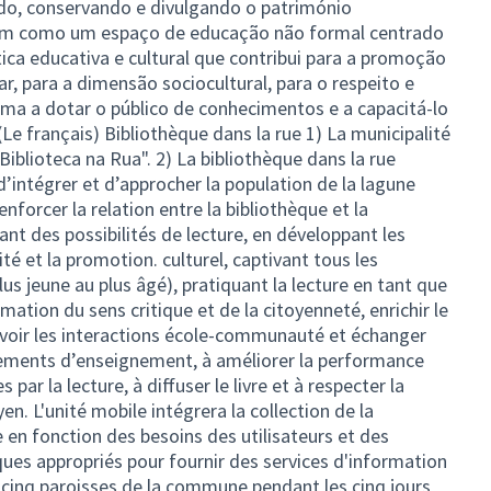
do, conservando e divulgando o património
m como um espaço de educação não formal centrado
ica educativa e cultural que contribui para a promoção
ar, para a dimensão sociocultural, para o respeito e
ma a dotar o público de conhecimentos e a capacitá-lo
Le français) Bibliothèque dans la rue 1) La municipalité
iblioteca na Rua". 2) La bibliothèque dans la rue
intégrer et d’approcher la population de la lagune
enforcer la relation entre la bibliothèque et la
t des possibilités de lecture, en développant les
té et la promotion. culturel, captivant tous les
s jeune au plus âgé), pratiquant la lecture en tant que
ation du sens critique et de la citoyenneté, enrichir le
uvoir les interactions école-communauté et échanger
sements d’enseignement, à améliorer la performance
par la lecture, à diffuser le livre et à respecter la
en. L'unité mobile intégrera la collection de la
 en fonction des besoins des utilisateurs et des
es appropriés pour fournir des services d'information
es cinq paroisses de la commune pendant les cinq jours