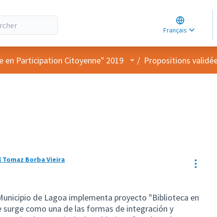
Choose lang
Choisir la la
Français
Elegir el idi
Menu utilisateur
e en Participation Citoyenne" 2019
/
Propositions validé
al Tomaz Borba Vieira
Resou
) Municipio de Lagoa implementa proyecto "Biblioteca en
alle surge como una de las formas de integración y