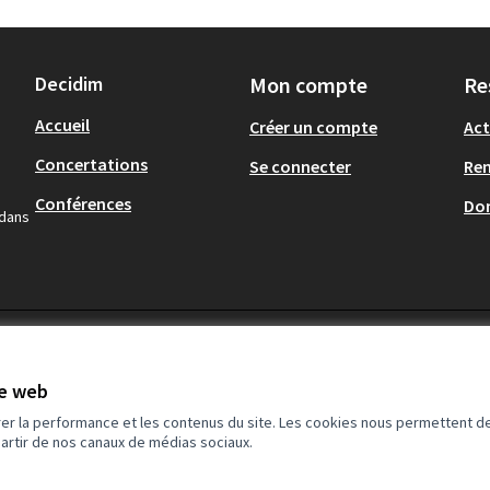
Decidim
Mon compte
Re
Accueil
Créer un compte
Act
Concertations
Se connecter
Re
Conférences
Don
 dans
te web
rer la performance et les contenus du site. Les cookies nous permettent de
partir de nos canaux de médias sociaux.