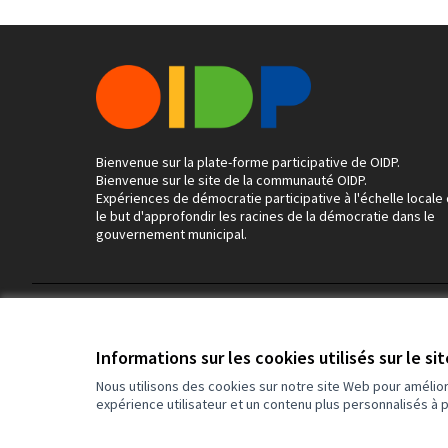
Bienvenue sur la plate-forme participative de OIDP.
Bienvenue sur le site de la communauté OIDP.
Expériences de démocratie participative à l'échelle locale
le but d'approfondir les racines de la démocratie dans le
gouvernement municipal.
Conditions d'utilisation
Paramètres des cookies
Informations sur les cookies utilisés sur le si
Nous utilisons des cookies sur notre site Web pour amélio
expérience utilisateur et un contenu plus personnalisés à 
(Lien externe)
Site réalisé grâce au
logiciel libre Decidim
.
(Lien externe)