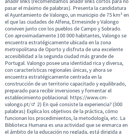
añadir links (recomendamos añadir links cortos para no
pasar el máximo de palabras). Presenta la candidatura
el Ayuntamiento de Valongo, un municipio de 75 km² en
el que las ciudades de Alfena, Ermesinde y Valongo
conviven junto con los pueblos de Campo y Sobrado.
Con aproximadamente 100 000 habitantes, Valongo se
encuentra estratégicamente ubicada en la zona
metropolitana de Oporto y disfruta de una excelente
accesibilidad a la segunda ciudad más grande de
Portugal. Valongo posee una identidad rica y diversa,
con características regionales únicas, y ahora se
encuentra estratégicamente centrada en la
construcción de un territorio capacitado y equilibrado,
preparado para recibir inversiones y fomentar el
establecimiento poblacional.
https://www.cm-
valongo.pt/
2) En qué consiste la experiencia? (300
(Enlace externo)
palabras) Explica los objetivos de la práctica, cómo
funcionan los procedimientos, la metodología, etc. La
Biblioteca Humana es una actividad que se enmarca en
el ámbito de la educación no reglada, está dirigida a