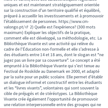
uniques et est maintenant stratégiquement orientée
sur la construction d’un territoire qualifié et équilibré,
préparé à accueillir les investissements et à promouvoir
l’établissement de personnes.
https://www.cm-
valongo.pt/
2) Quelle est l'expérience? (300 mots
(Enlace externo)
maximum) Expliquer les objectifs de la pratique,
comment elle est développé, sa méthodologie, etc. La
Bibliothèque Vivante est une activité qui relève du
cadre de l’Éducation non-formelle et elle s’adresse à
des étudiants entre 14 et 18 ans, dont le slogan est “ne
jugez pas un livre par sa couverture”. Le concept a été
emprunté à la Bibliothèque Vivante qui s’est tenue au
Festival de Roskilde au Danemark en 2000, et adapté
par la suite pour un public scolaire. Elle permet d’établir
un dialogue informel et constructif entre les étudiants
et les “livres vivants”, volontaires qui sont souvent la
cible de préjugés et de stéréotypes. La Bibliothèque
Vivante crée également l’opportunité de promouvoir
une relation interpersonnelle entre des groupes qui ne