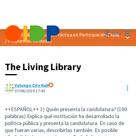
Menú
Entra
Distinción &quot;Buena Práctica en Participación Ciudadana&quot; 2019
Menú 
/
Propuestas validadas
The Living Library
Valongo City Hall
Con
Participante oficial
07/06/2019 17:49
++ESPAÑOL++ 1) Quién presenta la candidatura? (100
palabras) Explica qué institución ha desarrollado la
política pública y presenta la candidatura. En caso de
que fueran varias, describirlas también. Es posible