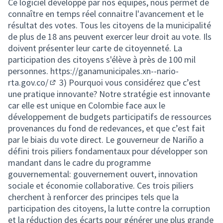
Ce logiciel développé par nos équipes, nous permet de
connaître en temps réel connaitre l'avancement et le
résultat des votes. Tous les citoyens de la municipalité
de plus de 18 ans peuvent exercer leur droit au vote. Ils
doivent présenter leur carte de citoyenneté. La
participation des citoyens s'élève à près de 100 mil
personnes.
https://ganamunicipales.xn--nario-
rta.gov.co/
3) Pourquoi vous considérez que c’est
(Lien externe)
une pratique innovante? Notre stratégie est innovante
car elle est unique en Colombie face aux le
développement de budgets participatifs de ressources
provenances du fond de redevances, et que c’est fait
par le biais du vote direct. Le gouverneur de Nariño a
défini trois piliers fondamentaux pour développer son
mandant dans le cadre du programme
gouvernemental: gouvernement ouvert, innovation
sociale et économie collaborative. Ces trois piliers
cherchent à renforcer des principes tels que la
participation des citoyens, la lutte contre la corruption
et la réduction des écarts pour générer une plus grande