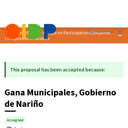
Menu
Se connecter
Prix &quot;Bonne Pratique en Participation Citoyenne&quot; 2019
Menu 
/
Propositions validées
This proposal has been accepted because:
Gana Municipales, Gobierno
de Nariño
Accepted