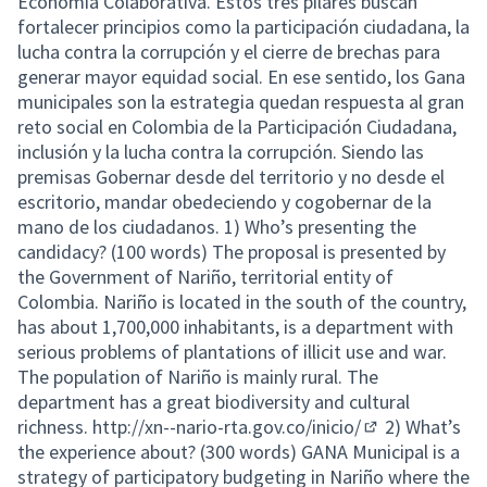
Economía Colaborativa. Estos tres pilares buscan
fortalecer principios como la participación ciudadana, la
lucha contra la corrupción y el cierre de brechas para
generar mayor equidad social. En ese sentido, los Gana
municipales son la estrategia quedan respuesta al gran
reto social en Colombia de la Participación Ciudadana,
inclusión y la lucha contra la corrupción. Siendo las
premisas Gobernar desde del territorio y no desde el
escritorio, mandar obedeciendo y cogobernar de la
mano de los ciudadanos. 1) Who’s presenting the
candidacy? (100 words) The proposal is presented by
the Government of Nariño, territorial entity of
Colombia. Nariño is located in the south of the country,
has about 1,700,000 inhabitants, is a department with
serious problems of plantations of illicit use and war.
The population of Nariño is mainly rural. The
department has a great biodiversity and cultural
richness.
http://xn--nario-rta.gov.co/inicio/
2) What’s
(Lien externe)
the experience about? (300 words) GANA Municipal is a
strategy of participatory budgeting in Nariño where the