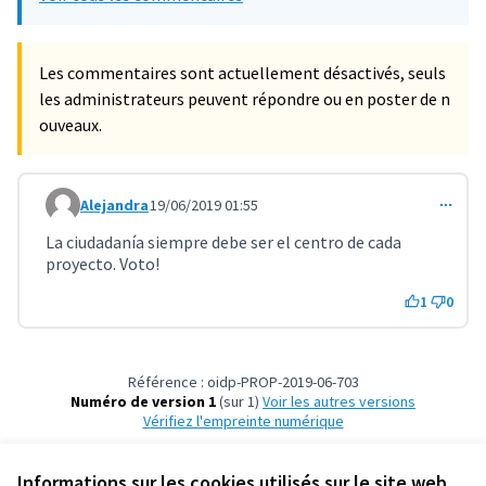
Les commentaires sont actuellement désactivés, seuls
les administrateurs peuvent répondre ou en poster de n
ouveaux.
Alejandra
19/06/2019 01:55
Commentaire 754
La ciudadanía siempre debe ser el centro de cada
proyecto. Voto!
1
0
Référence : oidp-PROP-2019-06-703
Numéro de version 1
(sur 1)
voir les autres versions
Vérifiez l'empreinte numérique
Informations sur les cookies utilisés sur le site web
Conditions d'utilisation