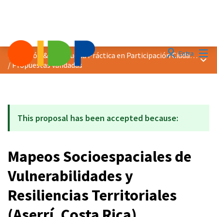
Menú
Entra
Distinción &quot;Buena Práctica en Participación Ciudadana&quot; 2019
Menú 
/
Propuestas validadas
This proposal has been accepted because:
Mapeos Socioespaciales de
Vulnerabilidades y
Resiliencias Territoriales
(Aserrí, Costa Rica)