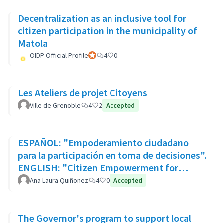
Decentralization as an inclusive tool for
citizen participation in the municipality of
Matola
OIDP Official Profile
Participante oficial
4
0
Les Ateliers de projet Citoyens
Ville de Grenoble
4
2
Accepted
ESPAÑOL: "Empoderamiento ciudadano
para la participación en toma de decisiones".
ENGLISH: "Citizen Empowerment for
participation in decision making"
Ana Laura Quiñonez
4
0
Accepted
The Governor's program to support local