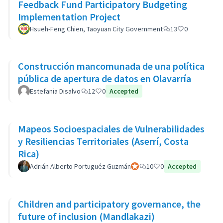
Feedback Fund Participatory Budgeting
Implementation Project
Hsueh-Feng Chien, Taoyuan City Government
13
0
Construcción mancomunada de una política
pública de apertura de datos en Olavarría
Estefania Disalvo
12
0
Accepted
Mapeos Socioespaciales de Vulnerabilidades
y Resiliencias Territoriales (Aserrí, Costa
Rica)
Adrián Alberto Portuguéz Guzmán
Participante oficial
10
0
Accepted
Children and participatory governance, the
future of inclusion (Mandlakazi)