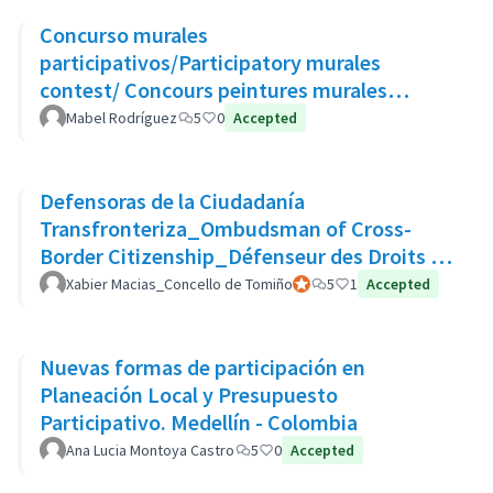
Concurso murales
participativos/Participatory murales
contest/ Concours peintures murales
participatives
Mabel Rodríguez
5
0
Accepted
Defensoras de la Ciudadanía
Transfronteriza_Ombudsman of Cross-
Border Citizenship_Défenseur des Droits de
La Citoyenneté Transfrontalière
Xabier Macias_Concello de Tomiño
Participante oficial
5
1
Accepted
Nuevas formas de participación en
Planeación Local y Presupuesto
Participativo. Medellín - Colombia
Ana Lucia Montoya Castro
5
0
Accepted