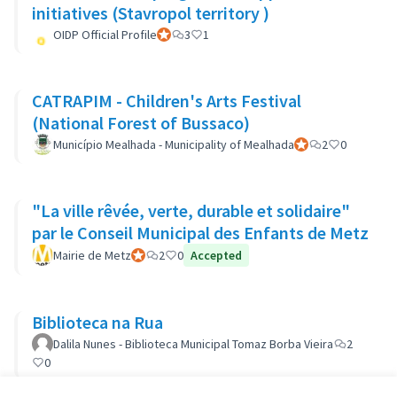
initiatives (Stavropol territory )
OIDP Official Profile
Participante oficial
3
1
CATRAPIM - Children's Arts Festival
(National Forest of Bussaco)
Município Mealhada - Municipality of Mealhada
Participante oficial
2
0
"La ville rêvée, verte, durable et solidaire"
par le Conseil Municipal des Enfants de Metz
Mairie de Metz
Participante oficial
2
0
Accepted
Biblioteca na Rua
Dalila Nunes - Biblioteca Municipal Tomaz Borba Vieira
2
0