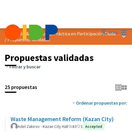
Menú
Entra
Distinción &quot;Buena Práctica en Participación Ciudadana&quot; 2019
Menú 
/
Propuestas validadas
Propuestas validadas
Filtrar y buscar
25 propuestas
Ordenar propuestas por:
Waste Management Reform (Kazan City)
Adel Zakirov - Kazan City Hall
83
1
Accepted