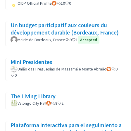
OIDP Official Profile
Participante oficial
10
0
Un budget participatif aux couleurs du
développement durable (Bordeaux, France)
Mairie de Bordeaux, France
9
1
Accepted
Mini Presidentes
União das Freguesias de Massamá e Monte Abraão
Participante of
9
0
The Living Library
Valongo City Hall
Participante oficial
8
2
Plataforma interactiva para el seguimiento a