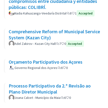
compromisos entre ciudadanía y entidades
públicas: COLIBRÍ.
Nadia Kahuazango-Veeduría Distrital
8
1
Accepted
Comprehensive Reform of Municipal Service
System (Kazan City)
Adel Zakirov - Kazan City Hall
7
0
Accepted
Orçamento Participativo dos Açores
Governo Regional dos Açores
6
0
Processo Participativo da 2.ª Revisão ao
Plano Diretor Municipal
Joana Calvet - Município da Maia
6
0