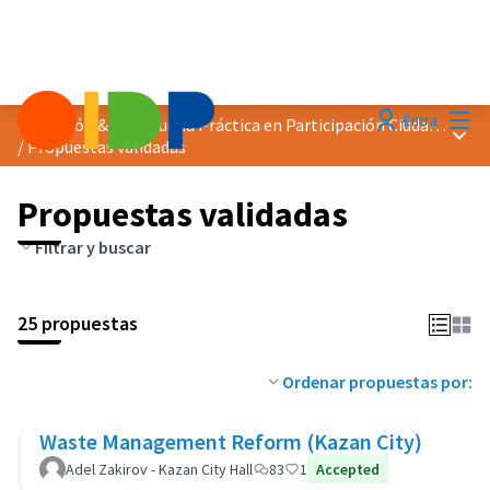
Menú
Entra
Distinción &quot;Buena Práctica en Participación Ciudadana&quot; 2019
Menú 
/
Propuestas validadas
Propuestas validadas
Filtrar y buscar
25 propuestas
Ordenar propuestas por:
Waste Management Reform (Kazan City)
Adel Zakirov - Kazan City Hall
83
1
Accepted