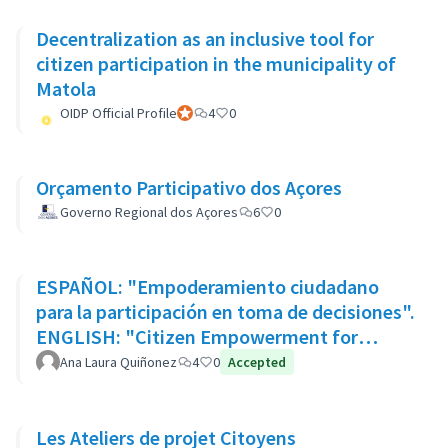
Decentralization as an inclusive tool for
citizen participation in the municipality of
Matola
OIDP Official Profile
Participante oficial
4
0
Orçamento Participativo dos Açores
Governo Regional dos Açores
6
0
ESPAÑOL: "Empoderamiento ciudadano
para la participación en toma de decisiones".
ENGLISH: "Citizen Empowerment for
participation in decision making"
Ana Laura Quiñonez
4
0
Accepted
Les Ateliers de projet Citoyens