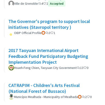
Ville de Grenoble
4
2
Accepted
The Governor's program to support local
initiatives (Stavropol territory )
OIDP Official Profile
Participante oficial
3
1
2017 Taoyuan International Airport
Feedback Fund Participatory Budgeting
Implementation Project
Hsueh-Feng Chien, Taoyuan City Government
13
0
CATRAPIM - Children's Arts Festival
(National Forest of Bussaco)
Município Mealhada - Municipality of Mealhada
Participante oficial
2
0