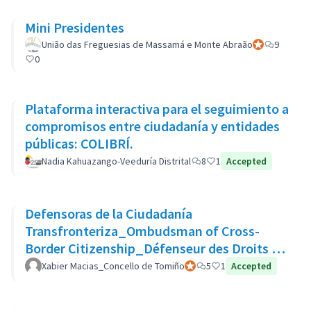
Mini Presidentes
União das Freguesias de Massamá e Monte Abraão
Participante of
9
0
Plataforma interactiva para el seguimiento a
compromisos entre ciudadanía y entidades
públicas: COLIBRÍ.
Nadia Kahuazango-Veeduría Distrital
8
1
Accepted
Defensoras de la Ciudadanía
Transfronteriza_Ombudsman of Cross-
Border Citizenship_Défenseur des Droits de
La Citoyenneté Transfrontalière
Xabier Macias_Concello de Tomiño
Participante oficial
5
1
Accepted