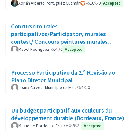
Adrián Alberto Portuguéz Guzmán
Participante oficial
10
0
Accepted
Concurso murales
participativos/Participatory murales
contest/ Concours peintures murales
participatives
Mabel Rodríguez
5
0
Accepted
Processo Participativo da 2.ª Revisão ao
Plano Diretor Municipal
Joana Calvet - Município da Maia
6
0
Un budget participatif aux couleurs du
développement durable (Bordeaux, France)
Mairie de Bordeaux, France
9
1
Accepted