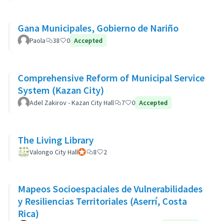
Gana Municipales, Gobierno de Nariño
Paola
38
0
Accepted
Comprehensive Reform of Municipal Service
System (Kazan City)
Adel Zakirov - Kazan City Hall
7
0
Accepted
The Living Library
Valongo City Hall
Participante oficial
8
2
Mapeos Socioespaciales de Vulnerabilidades
y Resiliencias Territoriales (Aserrí, Costa
Rica)