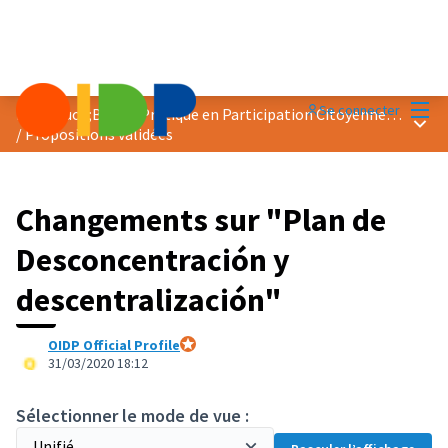
Menu
Se connecter
Prix &quot;Bonne Pratique en Participation Citoyenne&quot; 2020
Menu 
/
Propositions validées
Changements sur "Plan de
Desconcentración y
descentralización"
OIDP Official Profile
Participant officiel
31/03/2020 18:12
Sélectionner le mode de vue :