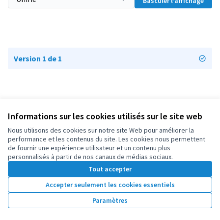
Basculer l’affichage
Version 1 de 1
Informations sur les cookies utilisés sur le site web
Conditions d'utilisation
Paramètres des cookies
Nous utilisons des cookies sur notre site Web pour améliorer la
OIDP sur X
OIDP sur Facebook
OIDP sur YouTube
performance et les contenus du site. Les cookies nous permettent
de fournir une expérience utilisateur et un contenu plus
(Lien externe)
(Lien externe)
(Lien externe)
Français
personnalisés à partir de nos canaux de médias sociaux.
Choose language
Choisir la langue
Elegir el idioma
Tout accepter
Accepter seulement les cookies essentiels
Licence Cre
(Lien extern
Paramètres
(Lien externe)
Site réalisé grâce au
logiciel libre Decidim
.
(Lien externe)