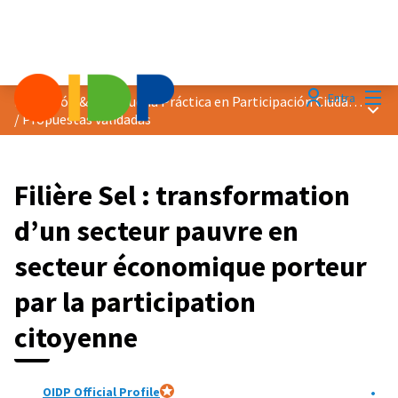
Menú
Entra
Distinción &quot;Buena Práctica en Participación Ciudadana&quot; 2020
Menú 
/
Propuestas validadas
Filière Sel : transformation
d’un secteur pauvre en
secteur économique porteur
par la participation
citoyenne
OIDP Official Profile