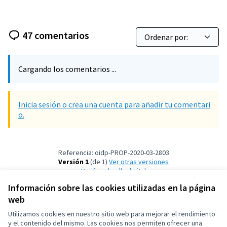
47 comentarios
Cargando los comentarios ...
Inicia sesión o crea una cuenta para añadir tu comentari
o.
Referencia: oidp-PROP-2020-03-2803
Versión 1
(de 1)
ver otras versiones
Verificar huella digital
Información sobre las cookies utilizadas en la página
web
Términos y condiciones de uso
Configuración de cookies
Utilizamos cookies en nuestro sitio web para mejorar el rendimiento
OIDP en X
OIDP en Facebook
OIDP en YouTube
y el contenido del mismo. Las cookies nos permiten ofrecer una