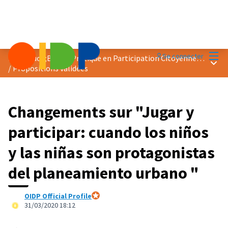
Menu
Se connecter
Prix &quot;Bonne Pratique en Participation Citoyenne&quot; 2020
Menu 
/
Propositions validées
Changements sur "Jugar y
participar: cuando los niños
y las niñas son protagonistas
del planeamiento urbano "
OIDP Official Profile
Participant officiel
31/03/2020 18:12