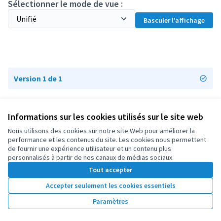
Sélectionner le mode de vue :
Basculer l’affichage
Version 1 de 1
Informations sur les cookies utilisés sur le site web
Conditions d'utilisation
Paramètres des cookies
Nous utilisons des cookies sur notre site Web pour améliorer la
OIDP sur X
OIDP sur Facebook
OIDP sur YouTube
performance et les contenus du site. Les cookies nous permettent
de fournir une expérience utilisateur et un contenu plus
(Lien externe)
(Lien externe)
(Lien externe)
Français
personnalisés à partir de nos canaux de médias sociaux.
Choose language
Choisir la langue
Elegir el idioma
Tout accepter
Accepter seulement les cookies essentiels
Licence Cre
(Lien extern
Paramètres
(Lien externe)
Site réalisé grâce au
logiciel libre Decidim
.
(Lien externe)