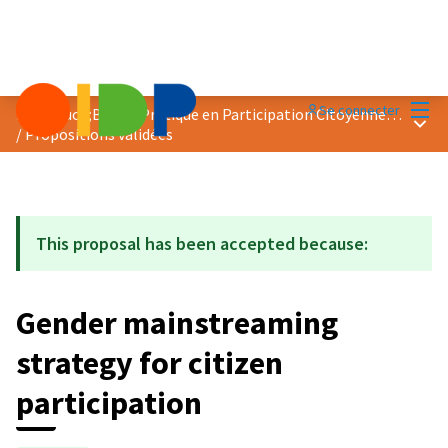
Menu
Se connecter
Prix &quot;Bonne Pratique en Participation Citoyenne&quot; 2020
Menu 
/
Propositions validées
This proposal has been accepted because:
Gender mainstreaming
strategy for citizen
participation