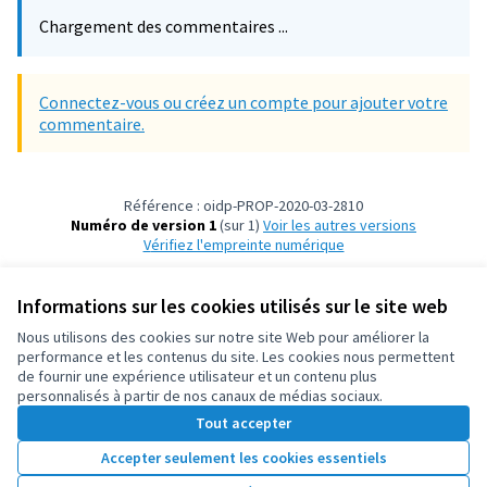
Chargement des commentaires ...
Connectez-vous ou créez un compte pour ajouter votre
commentaire.
Référence : oidp-PROP-2020-03-2810
Numéro de version 1
(sur 1)
voir les autres versions
Vérifiez l'empreinte numérique
Informations sur les cookies utilisés sur le site web
Conditions d'utilisation
Paramètres des cookies
Nous utilisons des cookies sur notre site Web pour améliorer la
OIDP sur X
OIDP sur Facebook
OIDP sur YouTube
performance et les contenus du site. Les cookies nous permettent
de fournir une expérience utilisateur et un contenu plus
(Lien externe)
(Lien externe)
(Lien externe)
Français
personnalisés à partir de nos canaux de médias sociaux.
Choose language
Choisir la langue
Elegir el idioma
Tout accepter
Accepter seulement les cookies essentiels
Licence Cre
(Lien extern