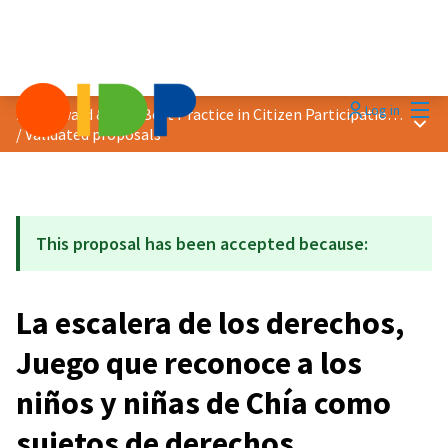
Mai
Log in
2020 Award &quot;Best Practice in Citizen Participation&quot;
Main
/
Validated proposals
This proposal has been accepted because:
La escalera de los derechos,
Juego que reconoce a los
niños y niñas de Chía como
sujetos de derechos