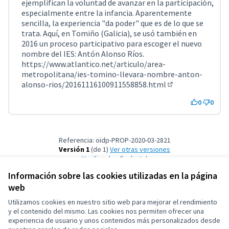
ejemplifican la voluntad de avanzar en la participación,
especialmente entre la infancia. Aparentemente
sencilla, la experiencia "da poder" que es de lo que se
trata. Aquí, en Tomiño (Galicia), se usó también en
2016 un proceso participativo para escoger el nuevo
nombre del IES: Antón Alonso Ríos.
https://www.atlantico.net/articulo/area-
metropolitana/ies-tomino-llevara-nombre-anton-
alonso-rios/20161116100911558858.html
(Enlace externo)
0
0
Referencia: oidp-PROP-2020-03-2821
Versión 1
(de 1)
ver otras versiones
Verificar huella digital
Información sobre las cookies utilizadas en la página
web
Términos y condiciones de uso
Configuración de cookies
Utilizamos cookies en nuestro sitio web para mejorar el rendimiento
OIDP en X
OIDP en Facebook
OIDP en YouTube
y el contenido del mismo. Las cookies nos permiten ofrecer una
experiencia de usuario y unos contenidos más personalizados desde
(Enlace externo)
(Enlace externo)
(Enlace externo)
Castellano