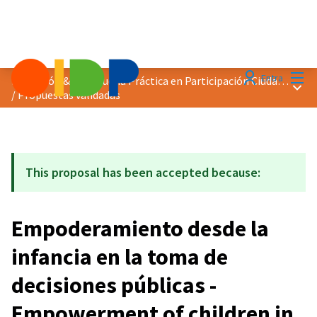
Menú
Entra
Distinción &quot;Buena Práctica en Participación Ciudadana&quot; 2020
Menú 
/
Propuestas validadas
This proposal has been accepted because:
Empoderamiento desde la
infancia en la toma de
decisiones públicas -
Empowerment of children in