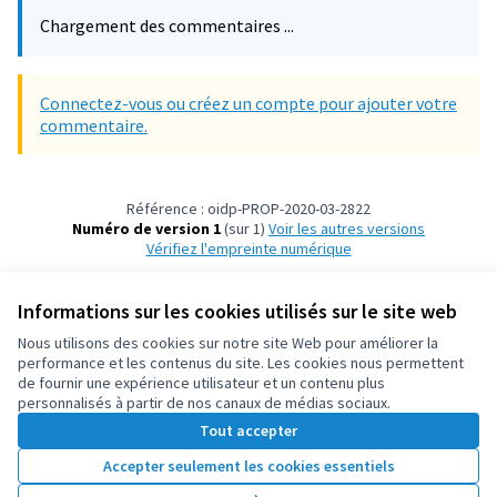
Chargement des commentaires ...
Connectez-vous ou créez un compte pour ajouter votre
commentaire.
Référence : oidp-PROP-2020-03-2822
Numéro de version 1
(sur 1)
voir les autres versions
Vérifiez l'empreinte numérique
Informations sur les cookies utilisés sur le site web
Conditions d'utilisation
Paramètres des cookies
Nous utilisons des cookies sur notre site Web pour améliorer la
OIDP sur X
OIDP sur Facebook
OIDP sur YouTube
performance et les contenus du site. Les cookies nous permettent
de fournir une expérience utilisateur et un contenu plus
(Lien externe)
(Lien externe)
(Lien externe)
Français
personnalisés à partir de nos canaux de médias sociaux.
Choose language
Choisir la langue
Elegir el idioma
Tout accepter
Accepter seulement les cookies essentiels
Licence Cre
(Lien extern