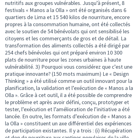
nutritifs aux groupes vulnérables. Jusqu’à présent, 8
festivals « Manos a la Olla » ont été organisés dans 6
quartiers de Lima et 15 540 kilos de nourriture, encore
propres à la consommation humaine, ont été collectés
avec le soutien de 54 bénévolats qui ont sensibilisé les
citoyens et les commerçants de gros et de détail. La
transformation des aliments collectés a été dirigé par
254 chefs bénévoles qui ont préparé environ 10 300
plats de nourriture pour les zones urbaines à haute
vulnérabilité. 3) Pourquoi vous considérez que c’est une
pratique innovante? (150 mots maximum) Le « Design
Thinking » a été utilisé comme un outil innovant pour la
planification, la validation et l’exécution de « Manos a la
Olla ». Grâce à cet outil, il a été possible de comprendre
le problème et après avoir défini, conçu, prototyper et
tester, l’exécution et l’amélioration de l’initiative a été
lancée. En outre, les formats d’exécution de « Manos a
la Olla » constituent un axe différentiel des expériences
de participation existantes. Il y a trois : (i) Récupération
et don de nourriture aux cantines populaires de la ville.