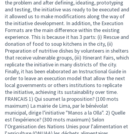
the problem and after defining, ideating, prototyping
and testing, the initiative was ready to be executed and
it allowed us to make modifications along the way of
the initiative development. In addition, the Execution
Formats are the main difference within the existing
experience. This is because it has 3 parts: (i) Rescue and
donation of food to soup kitchens in the city, (ii)
Preparation of nutritive dishes by volunteers in shelters
that receive vulnerable groups, (iii) Itinerant Fairs, which
replicate the initiative in many districts of the city.
Finally, it has been elaborated an Instructional Guide in
order to leave an execution model that allow the next
local governments or others institutions to replicate
the initiative, achieving its sustainability over time.
FRANCAIS 1) Qui soumet la proposition? (100 mots
maximum) La mairie de Lima, par le bénévolat
municipal, dirige l’initiative "Manos a la Olla". 2) Quelle
est l'expérience? (300 mots maximum) Selon
l’Organisation des Nations Unies pour l'alimentation et
l'agriculture (ONUAA) les déchets alimentaires