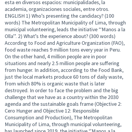
esta en diversos espacios: municipalidades, la
academia, organizaciones sociales, entre otros.
ENGLISH 1) Who’s presenting the candidacy? (100
words) The Metropolitan Municipality of Lima, through
municipal volunteering, leads the initiative ‘‘Manos a la
Olla’’. 2) What’s the experience about? (300 words)
According to Food and Agriculture Organization (FAO),
food waste reaches 9 million tons every year in Peru.
On the other hand, 4 million people are in poor
situations and nearly 2.5 million people are suffering
from hunger. In addition, according to the Food Bank,
just the local markets produce 60 tons of daily waste,
from which 80% is organic waste that is later
destroyed. In order to face the problem and the big
challenge that we have as a country within the 2030
agenda and the sustainable goals frame (Objective 2:
Cero Hunger and Objective 12: Responsible
Consumption and Production), The Metropolitan
Municipality of Lima, through municipal volunteering,
has launched since 2019, the initiative ‘’Manos a la