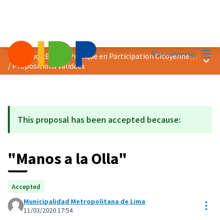
Menu
Se connecter
Prix &quot;Bonne Pratique en Participation Citoyenne&quot; 2020
Menu 
/
Propositions validées
This proposal has been accepted because:
"Manos a la Olla"
Accepted
Municipalidad Metropolitana de Lima
Res
11/03/2020 17:54