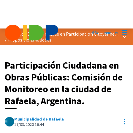
Menu
Se connecter
Prix &quot;Bonne Pratique en Participation Citoyenne&quot; 2020
Menu 
/
Propositions validées
Participación Ciudadana en
Obras Públicas: Comisión de
Monitoreo en la ciudad de
Rafaela, Argentina.
Municipalidad de Rafaela
Res
17/03/2020 16:44