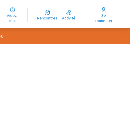
uage
Aidez-
Se
ngue
Rencontres
Activité
moi
connecter
oma
es
rce controls