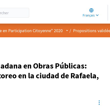
Choose lang
Choisir la la
Français
Elegir el idi
Menu utilisateur
e en Participation Citoyenne" 2020
/
Propositions validé
dadana en Obras Públicas:
oreo en la ciudad de Rafaela,
Resou