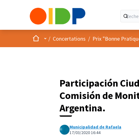
Accueil
Menu principal
/
Concertations
/
Prix "Bonne Pratiqu
Participación Ciu
Comisión de Monit
Argentina.
Municipalidad de Rafaela
17/03/2020 16:44