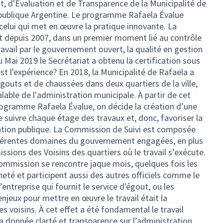
it, d'Évaluation et de Transparence de la Municipalité de
épublique Argentine. Le programme Rafaela Évalue
celui qui met en œuvre la pratique innovante. La
it depuis 2007, dans un premier moment lié au contrôle
ravail par le gouvernement ouvert, la qualité en gestion
 Mai 2019 le Secrétariat a obtenu la certification sous
st l'expérience? En 2018, la Municipalité de Rafaela a
gouts et de chaussées dans deux quartiers de la ville,
able de l'administration municipale. À partir de cet
rogramme Rafaela Évalue, on décide la création d’une
 suivre chaque étage des travaux et, donc, favoriser la
mation publique. La Commission de Suivi est composée
 différentes domaines du gouvernement engagées, en plus
ions des Voisins des quartiers où le travail s’exécute.
Commission se rencontre jaque mois, quelques fois les
neté et participent aussi des autres officiels comme le
ntreprise qui fournit le service d'égout, ou les
enjeux pour mettre en œuvre le travail était la
s voisins. À cet effet a été fondamental le travail
a donnée clarté et transparence sur l’administration