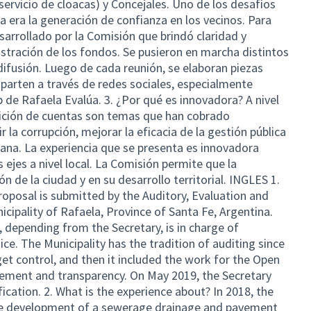
servicio de cloacas) y Concejales. Uno de los desafíos
a era la generación de confianza en los vecinos. Para
sarrollado por la Comisión que brindó claridad y
istración de los fondos. Se pusieron en marcha distintos
difusión. Luego de cada reunión, se elaboran piezas
parten a través de redes sociales, especialmente
 de Rafaela Evalúa. 3. ¿Por qué es innovadora? A nivel
ndición de cuentas son temas que han cobrado
 la corrupción, mejorar la eficacia de la gestión pública
dana. La experiencia que se presenta es innovadora
jes a nivel local. La Comisión permite que la
ón de la ciudad y en su desarrollo territorial. INGLES 1.
oposal is submitted by the Auditory, Evaluation and
cipality of Rafaela, Province of Santa Fe, Argentina.
depending from the Secretary, is in charge of
ce. The Municipality has the tradition of auditing since
dget control, and then it included the work for the Open
ement and transparency. On May 2019, the Secretary
ication. 2. What is the experience about? In 2018, the
the development of a sewerage drainage and pavement