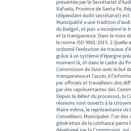
présentée par le Secrétariat d'Aud
Rafaela, Province de Santa Fe, R
(dépendant dudit secrétariat) est 
Municipalité a une tradition d’aud
du budget, et puis a incorporé le t
et la transparence. Dans le mois du
le norme ISO 9001:2015. 2.Quelle e
ordonné l'exécution de travaux d'é
grâce à un système d'épargne préal
moment là, et dans le cadre du P
Commission de Suivi avec le but de
transparence et l’accès à l’infor
par officiels et travailleurs des
par des représentantes des Commiss
Depuis le début du processus, la 
réunions sont ouverts à la citoyen
Maire même, le représentante de l’e
Conseilleurs Municipales. l’un des 
génération de la confiance parmi le
développé par la Commission, qui 