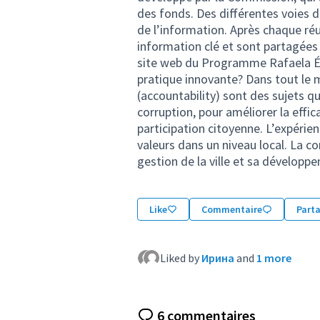
des fonds. Des différentes voies 
de l’information. Après chaque ré
information clé et sont partagées
site web du Programme Rafaela Év
pratique innovante? Dans tout le 
(accountability) sont des sujets q
corruption, pour améliorer la effi
participation citoyenne. L’expérie
valeurs dans un niveau local. La 
gestion de la ville et sa développe
Like
Commentaire
Part
Liked by
Ирина
and
1 more
6 commentaires