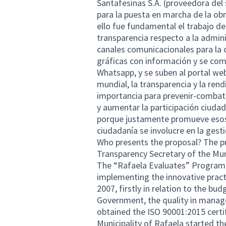
Santafesinas S.A. (proveedora del 
para la puesta en marcha de la obr
ello fue fundamental el trabajo de
transparencia respecto a la admin
canales comunicacionales para la 
gráficas con información y se com
Whatsapp, y se suben al portal web
mundial, la transparencia y la re
importancia para prevenir-combatir
y aumentar la participación ciuda
porque justamente promueve esos e
ciudadanía se involucre en la gesti
Who presents the proposal? The pr
Transparency Secretary of the Muni
The “Rafaela Evaluates” Program, 
implementing the innovative practi
2007, firstly in relation to the bu
Government, the quality in manag
obtained the ISO 90001:2015 certif
Municipality of Rafaela started 