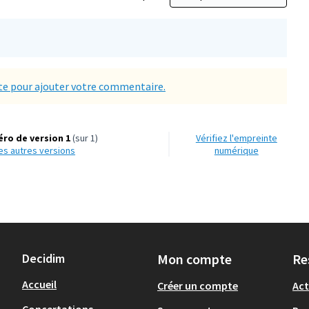
e pour ajouter votre commentaire.
ro de version 1
(sur 1)
Vérifiez l'empreinte
 les autres versions
numérique
Decidim
Mon compte
Re
Accueil
Créer un compte
Act