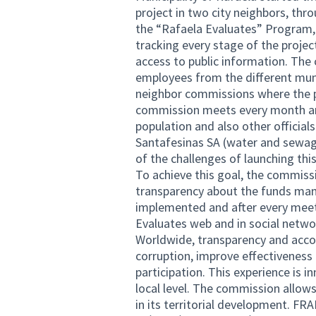
project in two city neighbors, thr
the “Rafaela Evaluates” Program,
tracking every stage of the proje
access to public information. The 
employees from the different muni
neighbor commissions where the pr
commission meets every month an
population and also other official
Santafesinas SA (water and sewage
of the challenges of launching th
To achieve this goal, the commiss
transparency about the funds ma
implemented and after every meeti
Evaluates web and in social networ
Worldwide, transparency and accou
corruption, improve effectiveness
participation. This experience is i
local level. The commission allow
in its territorial development. FR