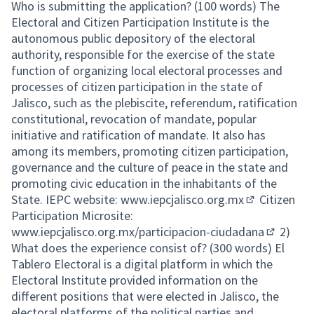
Who is submitting the application? (100 words) The
Electoral and Citizen Participation Institute is the
autonomous public depository of the electoral
authority, responsible for the exercise of the state
function of organizing local electoral processes and
processes of citizen participation in the state of
Jalisco, such as the plebiscite, referendum, ratification
constitutional, revocation of mandate, popular
initiative and ratification of mandate. It also has
among its members, promoting citizen participation,
governance and the culture of peace in the state and
promoting civic education in the inhabitants of the
State. IEPC website:
www.iepcjalisco.org.mx
Citizen
(External link
Participation Microsite:
www.iepcjalisco.org.mx/participacion-ciudadana
2)
(External 
What does the experience consist of? (300 words) El
Tablero Electoral is a digital platform in which the
Electoral Institute provided information on the
different positions that were elected in Jalisco, the
electoral platforms of the political parties and