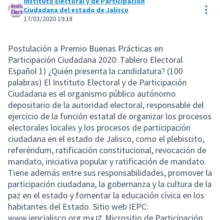
Instituto Electoral y de Participación
Res
Ciudadana del estado de Jalisco
17/03/2020 19:18
Postulación a Premio Buenas Prácticas en
Participación Ciudadana 2020: Tablero Electoral
Español 1) ¿Quién presenta la candidatura? (100
palabras) El Instituto Electoral y de Participación
Ciudadana es el organismo público autónomo
depositario de la autoridad electoral, responsable del
ejercicio de la función estatal de organizar los procesos
electorales locales y los procesos de participación
ciudadana en el estado de Jalisco, como el plebiscito,
referéndum, ratificación constitucional, revocación de
mandato, iniciativa popular y ratificación de mandato.
Tiene además entre sus responsabilidades, promover la
participación ciudadana, la gobernanza y la cultura de la
paz en el estado y fomentar la educación cívica en los
habitantes del Estado. Sitio web IEPC:
www.iepcjalisco.org.mx
Micrositio de Participación