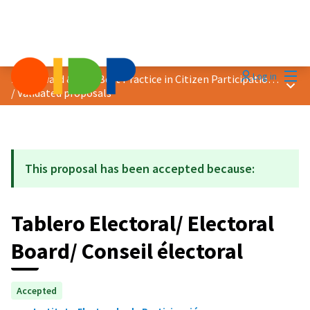
Mai
Log in
2020 Award &quot;Best Practice in Citizen Participation&quot;
Main
/
Validated proposals
This proposal has been accepted because:
Tablero Electoral/ Electoral
Board/ Conseil électoral
Accepted