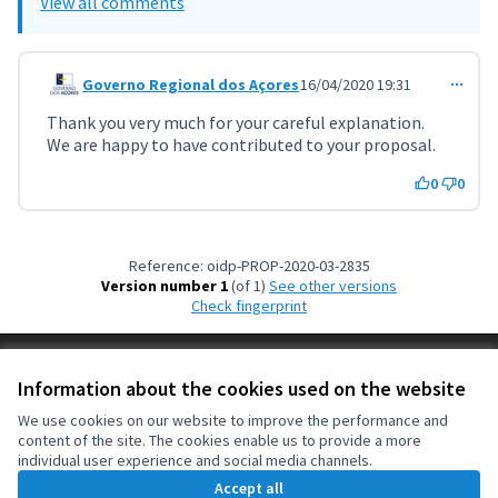
View all comments
Governo Regional dos Açores
16/04/2020 19:31
Comment 1257 (reply to comment 1251)
Thank you very much for your careful explanation.
We are happy to have contributed to your proposal.
0
0
Reference: oidp-PROP-2020-03-2835
Version number 1
(of 1)
see other versions
Check fingerprint
Terms of Service
Information about the cookies used on the website
Cookie settings
OIDP at X
OIDP at Facebook
OIDP at YouTube
We use cookies on our website to improve the performance and
content of the site. The cookies enable us to provide a more
(External link)
(External link)
(External link)
English
individual user experience and social media channels.
Choose language
Choisir la langue
Elegir el idioma
Accept all