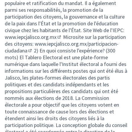
populaire et ratification du mandat. Il a également
parmi ses responsabilités, la promotion de la
participation des citoyens, la gouvernance et la culture
de la paix dans l'État et la promotion de l'éducation
civique chez les habitants de l'État. Site Web de l'IEPC:
www.iepcjalisco.org.mx
Microsite sur la participation
(External link)
des citoyens:
www.iepcjalisco.org.mx/participacion-
ciudadana
2) En quoi consiste l'expérience? (300
(External link)
mots) El Tablero Electoral est une plate-forme
numérique dans laquelle l'Institut électoral a fourni des
informations sur les différents postes qui ont été élus à
Jalisco, les plates-formes électorales des partis
politiques et des candidats indépendants et les
propositions particulières des candidats qui ont été
nommés aux élections de 2018. La Commission
électorale a pour objectif que les citoyens votent en
toute connaissance de cause lors des élections et
étendent ainsi les droits des citoyens liés à la
participation politique. La conception globale du conseil
électoral a été coordonnée entre la direction de la