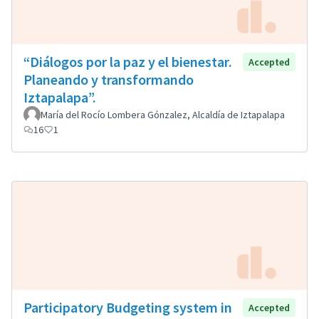
“Diálogos por la paz y el bienestar.
Accepted
Planeando y transformando
Iztapalapa”.
María del Rocío Lombera Gónzalez, Alcaldía de Iztapalapa
16
1
Participatory Budgeting system in
Accepted