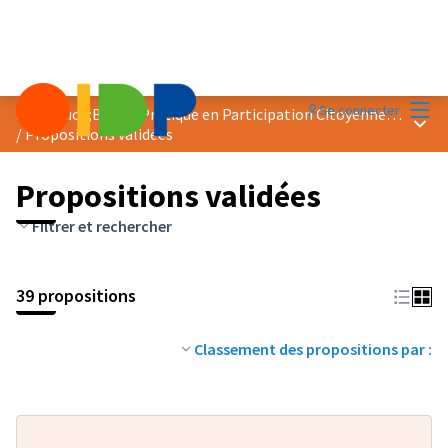
Menu
Se connecter
Prix &quot;Bonne Pratique en Participation Citoyenne&quot; 2020
Menu 
/
Propositions validées
Propositions validées
Filtrer et rechercher
39 propositions
Classement des propositions par :