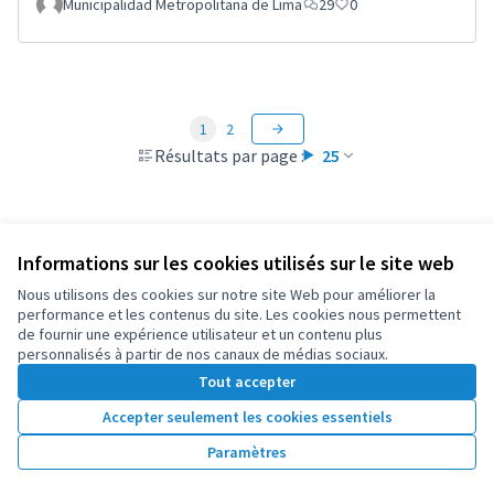
Municipalidad Metropolitana de Lima
29
0
1
2
Résultats par page :
25
Informations sur les cookies utilisés sur le site web
Conditions d'utilisation
Paramètres des cookies
Nous utilisons des cookies sur notre site Web pour améliorer la
OIDP sur X
OIDP sur Facebook
OIDP sur YouTube
performance et les contenus du site. Les cookies nous permettent
de fournir une expérience utilisateur et un contenu plus
(Lien externe)
(Lien externe)
(Lien externe)
Français
personnalisés à partir de nos canaux de médias sociaux.
Choose language
Choisir la langue
Elegir el idioma
Tout accepter
Accepter seulement les cookies essentiels
Licence Cre
(Lien extern
Paramètres
(Lien externe)
Site réalisé grâce au
logiciel libre Decidim
.
(Lien externe)