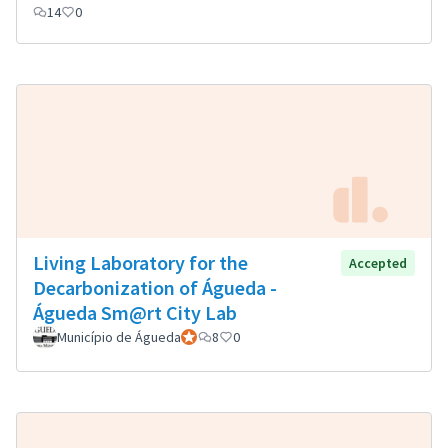
14
0
Living Laboratory for the
Accepted
Decarbonization of Águeda -
Águeda Sm@rt City Lab
Município de Águeda
Participant officiel
8
0