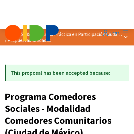
Menú
Entra
Distinción &quot;Buena Práctica en Participación Ciudadana&quot; 2021
Menú 
/
Propuestas validadas
This proposal has been accepted because:
Programa Comedores
Sociales - Modalidad
Comedores Comunitarios
(Ciudad de México)