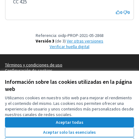
CC 425
0
0
Referencia: oidp-PROP-2021-05-2868
Versión 3
(de 3)
ver otras versiones
Verificar huella digital
Términos y condiciones de uso
Configuración de cookies
OIDP en X
OIDP en Facebook
OIDP en YouTube
Información sobre las cookies utilizadas en la página
(Enlace externo)
(Enlace externo)
(Enlace externo)
Castellano
web
Choose language
Choisir la langue
Elegir el idioma
Utilizamos cookies en nuestro sitio web para mejorar el rendimiento
y el contenido del mismo. Las cookies nos permiten ofrecer una
experiencia de usuario y unos contenidos más personalizados desde
Con licenci
(Enlace exte
nuestros canales de redes sociales.
(Enlace externo)
Web creada con
software libre
.
Aceptar todas
(Enlace externo)
Aceptar solo las esenciales