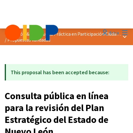
Menú
Entra
Distinción &quot;Buena Práctica en Participación Ciudadana&quot; 2021
Menú 
/
Propuestas validadas
This proposal has been accepted because:
Consulta pública en línea
para la revisión del Plan
Estratégico del Estado de
Nuevo León