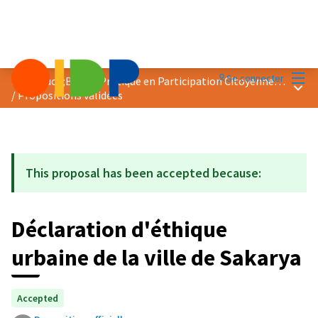
Menu
Se connecter
Prix &quot;Bonne Pratique en Participation Citoyenne&quot; 2021
Menu 
/
Propositions validées
This proposal has been accepted because:
Déclaration d'éthique
urbaine de la ville de Sakarya
Accepted