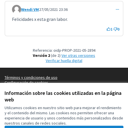
Wendi VM
27/05/2021 23:36
Comentario 2179
Felicidades x esta gran labor.
1
0
Referencia: oidp-PROP-2021-05-2894
Versión 2
(de 2)
ver otras versiones
Verificar huella digital
Términos y condiciones de uso
Configuración de cookies
OIDP en X
OIDP en Facebook
OIDP en YouTube
Información sobre las cookies utilizadas en la página
(Enlace externo)
(Enlace externo)
(Enlace externo)
Castellano
web
Choose language
Choisir la langue
Elegir el idioma
Utilizamos cookies en nuestro sitio web para mejorar el rendimiento
y el contenido del mismo. Las cookies nos permiten ofrecer una
experiencia de usuario y unos contenidos más personalizados desde
Con licenci
(Enlace exte
nuestros canales de redes sociales.
(Enlace externo)