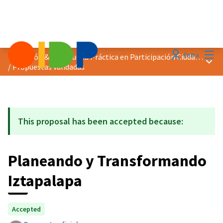
Menú
Entra
Distinción &quot;Buena Práctica en Participación Ciudadana&quot; 2021
Menú 
/
Propuestas validadas
This proposal has been accepted because:
Planeando y Transformando
Iztapalapa
Accepted