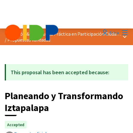
Menú
Entra
Distinción &quot;Buena Práctica en Participación Ciudadana&quot; 2021
Menú 
/
Propuestas validadas
This proposal has been accepted because:
Planeando y Transformando
Iztapalapa
Accepted