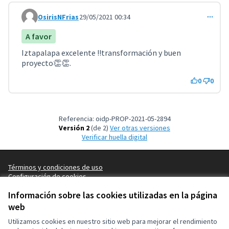
OsirisNFrias
29/05/2021 00:34
Comentario 2339
A favor
Iztapalapa excelente !!transformación y buen
proyecto👏👏.
0
0
Referencia: oidp-PROP-2021-05-2894
Versión 2
(de 2)
ver otras versiones
Verificar huella digital
Términos y condiciones de uso
Configuración de cookies
OIDP en X
OIDP en Facebook
OIDP en YouTube
Información sobre las cookies utilizadas en la página
(Enlace externo)
(Enlace externo)
(Enlace externo)
Castellano
web
Choose language
Choisir la langue
Elegir el idioma
Utilizamos cookies en nuestro sitio web para mejorar el rendimiento