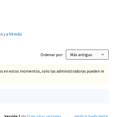
os
y a
59 más
Ordenar por:
os en estos momentos, solo las administradoras pueden re
Versión 1
(de 1)
ver otras versiones
Verificar huella digital