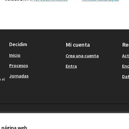
Decidim
Mi cuenta
Re
Inicio
Crea una cuenta
Act
Procesos
Entra
En
Jornadas
Dat
 el
la página web