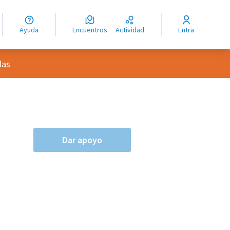
guage
angue
Ayuda
Encuentros
Actividad
Entra
ioma
das
Dar apoyo