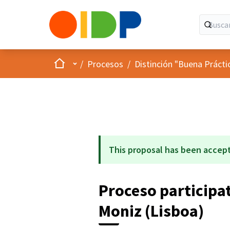
Inicio
Menú principal
/
Procesos
/
Distinción "Buena Prácti
This proposal has been accep
Proceso participat
Moniz (Lisboa)