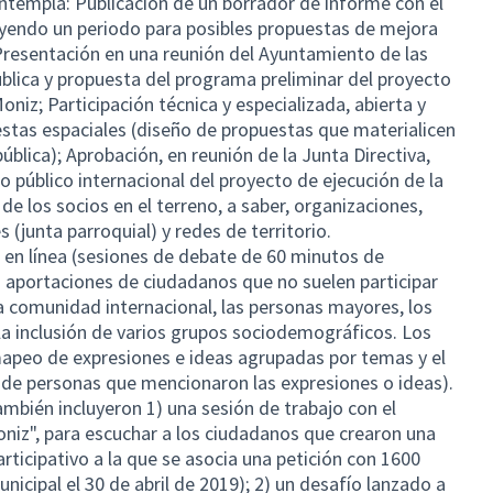
ntempla: Publicación de un borrador de informe con el
luyendo un periodo para posibles propuestas de mejora
resentación en una reunión del Ayuntamiento de las
ública y propuesta del programa preliminar del proyecto
niz; Participación técnica y especializada, abierta y
uestas espaciales (diseño de propuestas que materialicen
pública); Aprobación, en reunión de la Junta Directiva,
 público internacional del proyecto de ejecución de la
de los socios en el terreno, a saber, organizaciones,
s (junta parroquial) y redes de territorio.
 en línea (sesiones de debate de 60 minutos de
as aportaciones de ciudadanos que no suelen participar
 la comunidad internacional, las personas mayores, los
 la inclusión de varios grupos sociodemográficos. Los
mapeo de expresiones e ideas agrupadas por temas y el
 de personas que mencionaron las expresiones o ideas).
mbién incluyeron 1) una sesión de trabajo con el
iz", para escuchar a los ciudadanos que crearon una
rticipativo a la que se asocia una petición con 1600
icipal el 30 de abril de 2019); 2) un desafío lanzado a