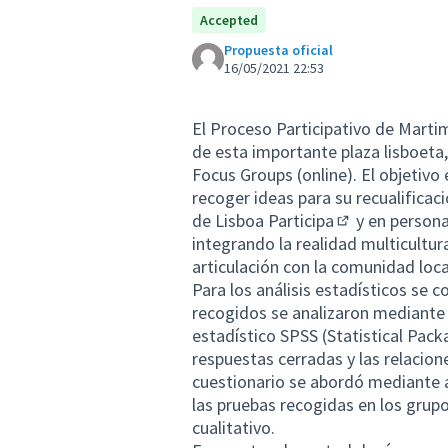
Accepted
Propuesta oficial
16/05/2021 22:53
El Proceso Participativo de Martim
de esta importante plaza lisboeta,
Focus Groups (online). El objetivo 
recoger ideas para su recualificac
de
Lisboa Participa
y en persona
(Enlace extern
integrando la realidad multicultura
articulación con la comunidad loca
Para los análisis estadísticos se
recogidos se analizaron mediante 
estadístico SPSS (Statistical Packa
respuestas cerradas y las relacione
cuestionario se abordó mediante 
las pruebas recogidas en los grup
cualitativo.