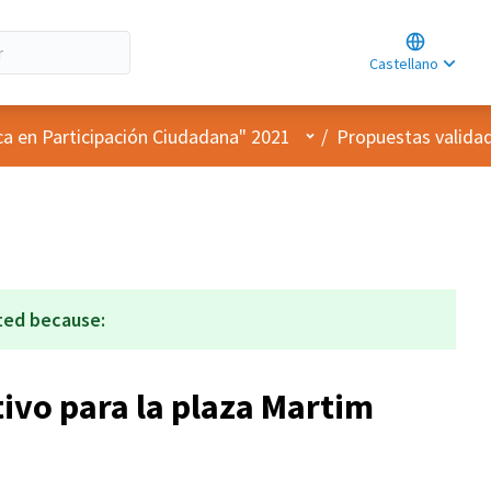
Choose lan
Choisir la l
Castellano
Elegir el id
Menú de usuario
ca en Participación Ciudadana" 2021
/
Propuestas valida
ted because:
ivo para la plaza Martim