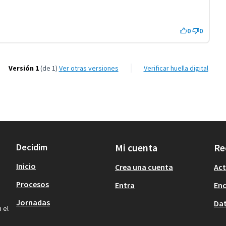
0
0
Versión 1
(de 1)
ver otras versiones
Verificar huella digital
Decidim
Mi cuenta
Re
Inicio
Crea una cuenta
Act
Procesos
Entra
En
Jornadas
Dat
 el