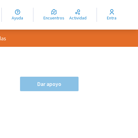
guage
angue
Ayuda
Encuentros
Actividad
Entra
ioma
das
Dar apoyo