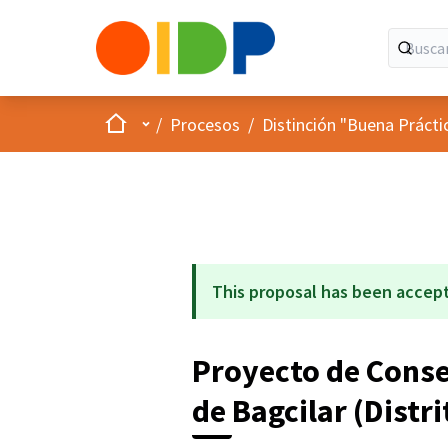
Inicio
Menú principal
/
Procesos
/
Distinción "Buena Prácti
This proposal has been accep
Proyecto de Cons
de Bagcilar (Distr