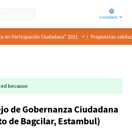
Choose lan
Choisir la l
Castellano
Elegir el id
Menú de usuario
ca en Participación Ciudadana" 2021
/
Propuestas valida
ted because:
ejo de Gobernanza Ciudadana
ito de Bagcilar, Estambul)