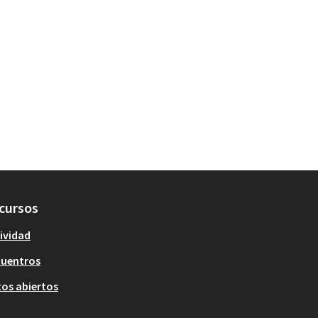
cursos
ividad
cuentros
os abiertos