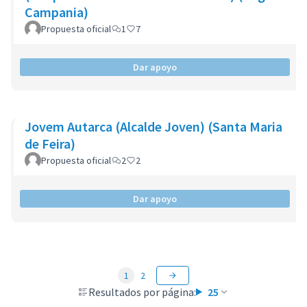
Campania)
Propuesta oficial
1
7
Dar apoyo
Jovem Autarca (Alcalde Joven) (Santa Maria
de Feira)
Propuesta oficial
2
2
Dar apoyo
1
2
Resultados por página:
25