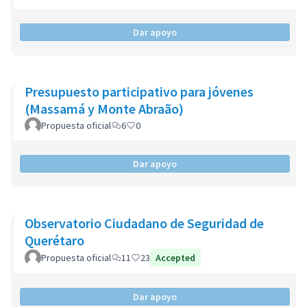
Dar apoyo
Presupuesto participativo para jóvenes
(Massamá y Monte Abraão)
Propuesta oficial
6
0
Dar apoyo
Observatorio Ciudadano de Seguridad de
Querétaro
Propuesta oficial
11
23
Accepted
Dar apoyo