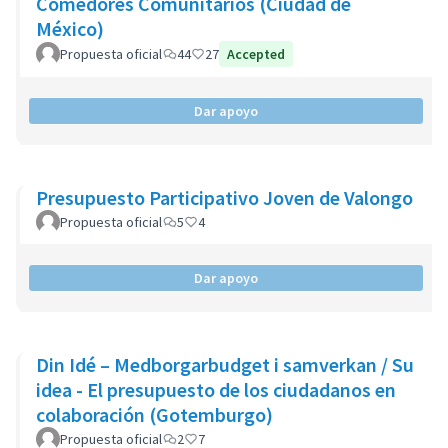
Comedores Comunitarios (Ciudad de
México)
Propuesta oficial
44
27
Accepted
Dar apoyo
Presupuesto Participativo Joven de Valongo
Propuesta oficial
5
4
Dar apoyo
Din Idé – Medborgarbudget i samverkan / Su
idea - El presupuesto de los ciudadanos en
colaboración (Gotemburgo)
Propuesta oficial
2
7