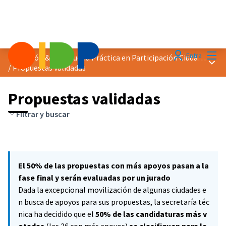
Menú
Entra
Distinción &quot;Buena Práctica en Participación Ciudadana&quot; 2021
Menú 
/
Propuestas validadas
Propuestas validadas
Filtrar y buscar
El 50% de las propuestas con más apoyos pasan a la
fase final y serán evaluadas por un jurado
Dada la excepcional movilización de algunas ciudades e
n busca de apoyos para sus propuestas, la secretaría téc
nica ha decidido que el
50% de las candidaturas más v