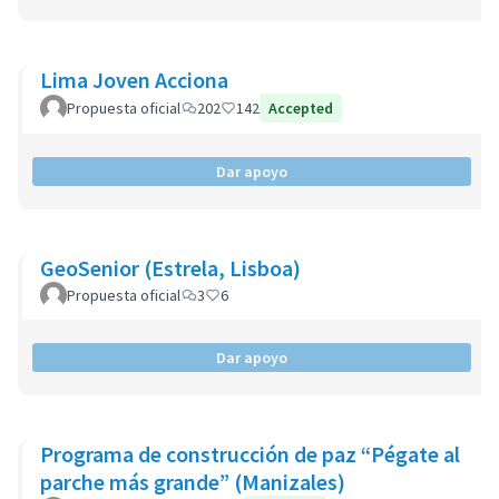
Lima Joven Acciona
Propuesta oficial
202
142
Accepted
Dar apoyo
GeoSenior (Estrela, Lisboa)
Propuesta oficial
3
6
Dar apoyo
Programa de construcción de paz “Pégate al
parche más grande” (Manizales)