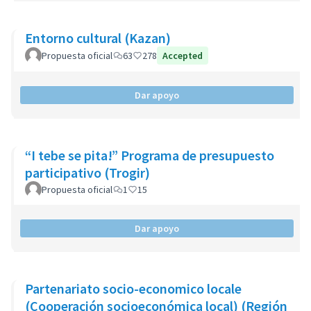
Entorno cultural (Kazan)
Propuesta oficial
63
278
Accepted
Dar apoyo
“I tebe se pita!” Programa de presupuesto
participativo (Trogir)
Propuesta oficial
1
15
Dar apoyo
Partenariato socio-economico locale
(Cooperación socioeconómica local) (Región