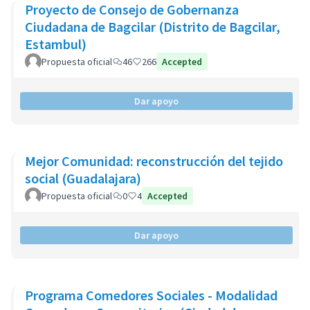
Proyecto de Consejo de Gobernanza
Ciudadana de Bagcilar (Distrito de Bagcilar,
Estambul)
Propuesta oficial
46
266
Accepted
Dar apoyo
Mejor Comunidad: reconstrucción del tejido
social (Guadalajara)
Propuesta oficial
0
4
Accepted
Dar apoyo
Programa Comedores Sociales - Modalidad