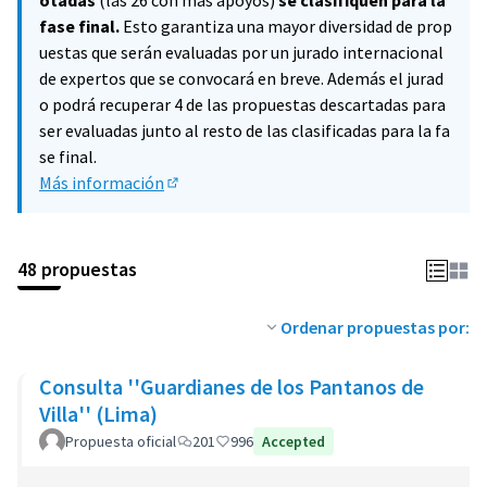
otadas
(las 26 con más apoyos)
se clasifiquen para la
fase final.
Esto garantiza una mayor diversidad de prop
uestas que serán evaluadas por un jurado internacional
de expertos que se convocará en breve. Además el jurad
o podrá recuperar 4 de las propuestas descartadas para
ser evaluadas junto al resto de las clasificadas para la fa
se final.
Más información
(Enlace externo)
48 propuestas
Ordenar propuestas por:
Consulta ''Guardianes de los Pantanos de
Villa'' (Lima)
Propuesta oficial
201
996
Accepted