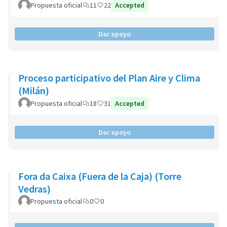
Propuesta oficial
11
22
Accepted
Dar apoyo
Proceso participativo del Plan Aire y Clima
(Milán)
Propuesta oficial
18
31
Accepted
Dar apoyo
Fora da Caixa (Fuera de la Caja) (Torre
Vedras)
Propuesta oficial
0
0