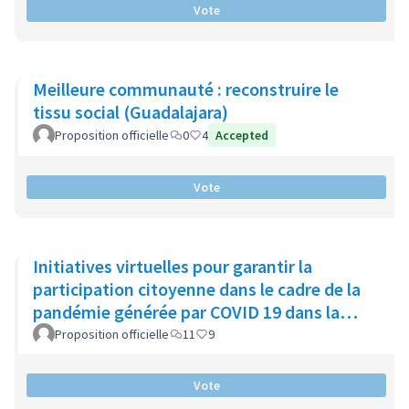
Vote
Meilleure communauté : reconstruire le
tissu social (Guadalajara)
Proposition officielle
0
4
Accepted
Vote
Initiatives virtuelles pour garantir la
participation citoyenne dans le cadre de la
pandémie générée par COVID 19 dans la
municipalité de Chía
Proposition officielle
11
9
Vote