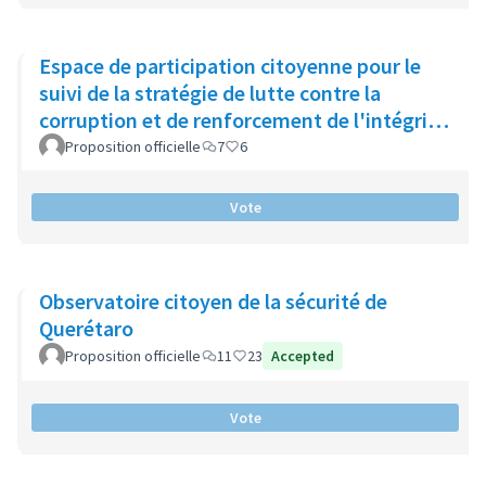
Espace de participation citoyenne pour le
suivi de la stratégie de lutte contre la
corruption et de renforcement de l'intégrité
publique (Catalogne)
Proposition officielle
7
6
Vote
Observatoire citoyen de la sécurité de
Querétaro
Proposition officielle
11
23
Accepted
Vote