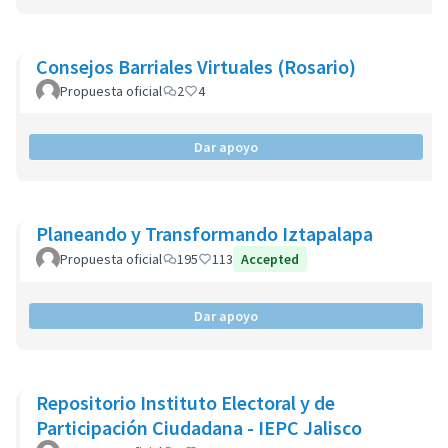
Consejos Barriales Virtuales (Rosario)
Propuesta oficial
2
4
Dar apoyo
Planeando y Transformando Iztapalapa
Propuesta oficial
195
113
Accepted
Dar apoyo
Repositorio Instituto Electoral y de
Participación Ciudadana - IEPC Jalisco