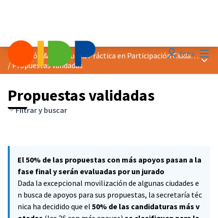
Menú
Entra
Distinción &quot;Buena Práctica en Participación Ciudadana&quot; 2021
Menú 
/
Propuestas validadas
Propuestas validadas
Filtrar y buscar
El 50% de las propuestas con más apoyos pasan a la
fase final y serán evaluadas por un jurado
Dada la excepcional movilización de algunas ciudades e
n busca de apoyos para sus propuestas, la secretaría téc
nica ha decidido que el
50% de las candidaturas más v