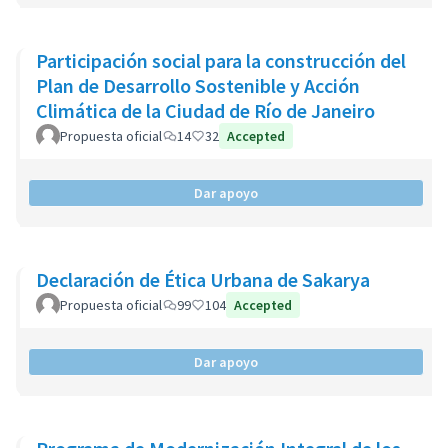
Participación social para la construcción del
Plan de Desarrollo Sostenible y Acción
Climática de la Ciudad de Río de Janeiro
Propuesta oficial
14
32
Accepted
Dar apoyo
Declaración de Ética Urbana de Sakarya
Propuesta oficial
99
104
Accepted
Dar apoyo