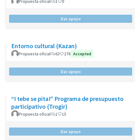
Propuesta oficial
1
0
Dar apoyo
Entorno cultural (Kazan)
Propuesta oficial
63
278
Accepted
Dar apoyo
“I tebe se pita!” Programa de presupuesto
participativo (Trogir)
Propuesta oficial
1
15
Dar apoyo