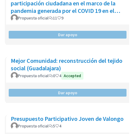
participación ciudadana en el marco de la
pandemia generada por el COVID 19 en el
municipio de Chía
Propuesta oficial
11
9
Dar apoyo
Mejor Comunidad: reconstrucción del tejido
social (Guadalajara)
Propuesta oficial
0
4
Accepted
Dar apoyo
Presupuesto Participativo Joven de Valongo
Propuesta oficial
5
4