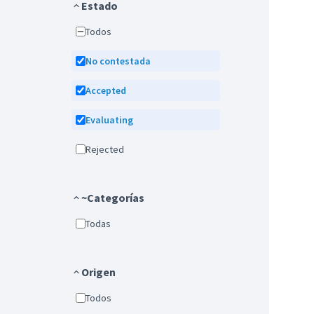
Estado
Todos
No contestada
Accepted
Evaluating
Rejected
~Categorías
Todas
Origen
Todos