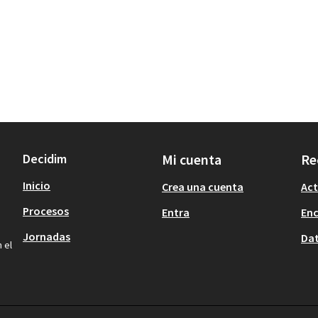
Decidim
Mi cuenta
Re
Inicio
Crea una cuenta
Act
Procesos
Entra
En
Jornadas
Dat
 el