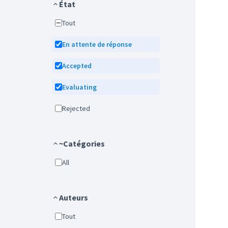
État
Tout
En attente de réponse
Accepted
Evaluating
Rejected
~Catégories
All
Auteurs
Tout