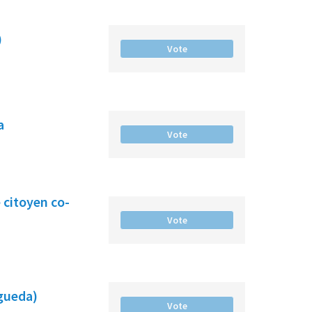
)
Vote
a
Vote
 citoyen co-
Vote
gueda)
Vote