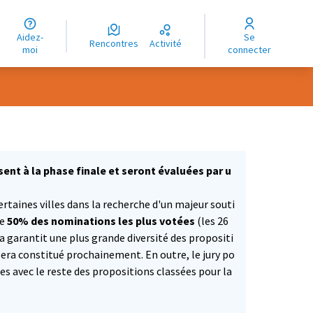
uage
Aidez-
Se
ngue
Rencontres
Activité
moi
connecter
oma
ent à la phase finale et seront évaluées par u
taines villes dans la recherche d'un majeur souti
ue
50% des nominations les plus votées
(les 26
la garantit une plus grande diversité des propositi
 sera constitué prochainement. En outre, le jury po
es avec le reste des propositions classées pour la