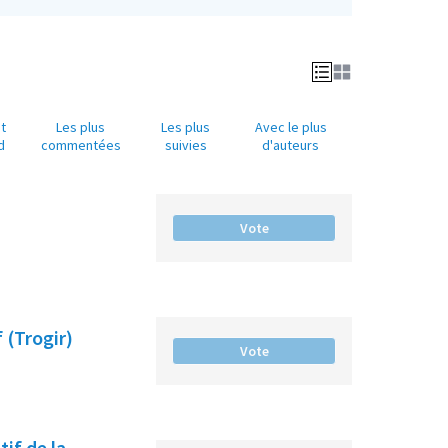
t
Les plus
Les plus
Avec le plus
d
commentées
suivies
d'auteurs
Vote
 (Trogir)
Vote
if de la