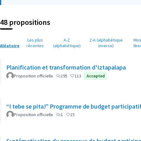
(Lien externe)
48 propositions
Les plus
A-Z
Z-A (alphabétique
Mos
Aléatoire
récentes
(alphabétique)
inverse)
like
Planification et transformation d'Iztapalapa
Proposition officielle
195
113
Accepted
“I tebe se pita!” Programme de budget participatif
Proposition officielle
1
15
Systématisation du processus de budget participat