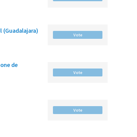
l (Guadalajara)
Vote
hone de
Vote
Vote