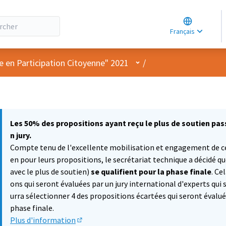
Choose lang
Choisir la la
Français
Elegir el idi
Menu utilisateur
e en Participation Citoyenne" 2021
/
Les 50% des propositions ayant reçu le plus de soutien pass
n jury.
Compte tenu de l'excellente mobilisation et engagement de cer
en pour leurs propositions, le secrétariat technique a décidé q
avec le plus de soutien)
se qualifient pour la phase finale
. Ce
ons qui seront évaluées par un jury international d'experts qui
urra sélectionner 4 des propositions écartées qui seront évalué
phase finale.
Plus d'information