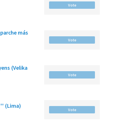
Vote
l parche más
Vote
ens (Velika
Vote
'' (Lima)
Vote