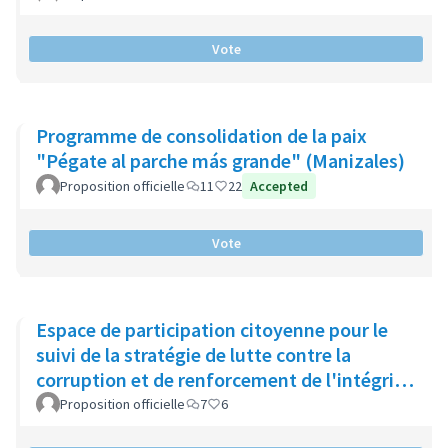
Vote
Programme de consolidation de la paix
"Pégate al parche más grande" (Manizales)
Proposition officielle
11
22
Accepted
Vote
Espace de participation citoyenne pour le
suivi de la stratégie de lutte contre la
corruption et de renforcement de l'intégrité
publique (Catalogne)
Proposition officielle
7
6