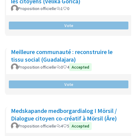
les citoyens (Velika Gorica)
Proposition officielle
1
0
Vote
Meilleure communauté : reconstruire le
tissu social (Guadalajara)
Proposition officielle
0
4
Accepted
Vote
Medskapande medborgardialog I Mörsil /
Dialogue citoyen co-créatif à Mörsil (Âre)
Proposition officielle
4
5
Accepted