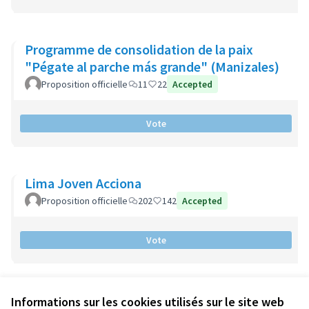
Programme de consolidation de la paix
"Pégate al parche más grande" (Manizales)
Proposition officielle
11
22
Accepted
Vote
Lima Joven Acciona
Proposition officielle
202
142
Accepted
Vote
Informations sur les cookies utilisés sur le site web
Conditions d'utilisation