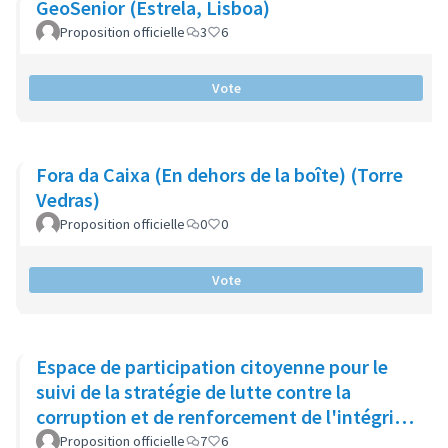
GeoSenior (Estrela, Lisboa)
Proposition officielle
3
6
Vote
Fora da Caixa (En dehors de la boîte) (Torre
Vedras)
Proposition officielle
0
0
Vote
Espace de participation citoyenne pour le
suivi de la stratégie de lutte contre la
corruption et de renforcement de l'intégrité
publique (Catalogne)
Proposition officielle
7
6