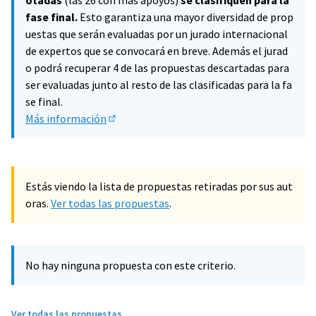
otadas
(las 26 con más apoyos)
se clasifiquen para la
fase final.
Esto garantiza una mayor diversidad de prop
uestas que serán evaluadas por un jurado internacional
de expertos que se convocará en breve. Además el jurad
o podrá recuperar 4 de las propuestas descartadas para
ser evaluadas junto al resto de las clasificadas para la fa
se final.
Más información
(Enlace externo)
Estás viendo la lista de propuestas retiradas por sus aut
oras.
Ver todas las propuestas
.
No hay ninguna propuesta con este criterio.
Ver todas las propuestas