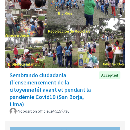
Sembrando ciudadanía
Accepted
(l'ensemencement de la
citoyenneté) avant et pendant la
pandémie Covid19 (San Borja,
Lima)
Proposition officielle
15
30