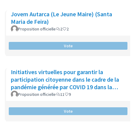
Jovem Autarca (Le Jeune Maire) (Santa
Maria de Feira)
Proposition officielle
2
2
Vote
Initiatives virtuelles pour garantir la
participation citoyenne dans le cadre de la
pandémie générée par COVID 19 dans la
municipalité de Chía
Proposition officielle
11
9
Vote