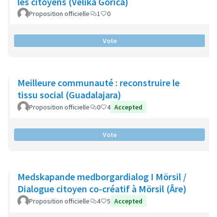
les citoyens (Velika Gorica)
Proposition officielle
1
0
Vote
Meilleure communauté : reconstruire le
tissu social (Guadalajara)
Proposition officielle
0
4
Accepted
Vote
Medskapande medborgardialog I Mörsil /
Dialogue citoyen co-créatif à Mörsil (Âre)
Proposition officielle
4
5
Accepted