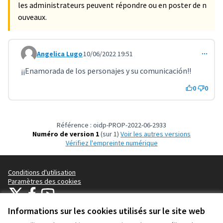
les administrateurs peuvent répondre ou en poster de n
ouveaux.
Angelica Lugo
10/06/2022 19:51
Commentaire 3211
¡¡Enamorada de los personajes y su comunicación!!
0
0
Référence : oidp-PROP-2022-06-2933
Numéro de version 1
(sur 1)
voir les autres versions
Vérifiez l'empreinte numérique
Conditions d'utilisation
Paramètres des cookies
OIDP sur X
OIDP sur Facebook
OIDP sur YouTube
(Lien externe)
(Lien externe)
(Lien externe)
Français
Informations sur les cookies utilisés sur le site web
Choose language
Choisir la langue
Elegir el idioma