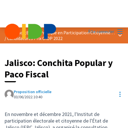
Menu
Se connecter
Prix &quot;Bonne Pratique en Participation Citoyenne&quot; 2022
Menu 
/
Candidatures Prix OIDP 2022
Jalisco: Conchita Popular y
Paco Fiscal
Proposition officielle
Res
03/06/2022 10:40
En novembre et décembre 2021, l'Institut de
participation électorale et citoyenne de l'État de
Jalisco (IEPC Jalisco), a organisé la consultation