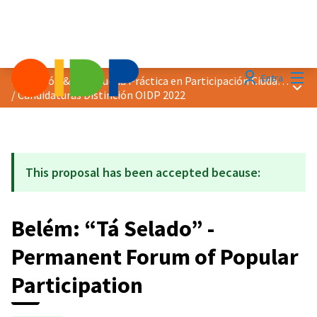
Menú
Entra
Distinción &quot;Buena Práctica en Participación Ciudadana&quot; 2022
Menú 
/
Candidaturas Distinción OIDP 2022
This proposal has been accepted because:
Belém: “Tá Selado” -
Permanent Forum of Popular
Participation