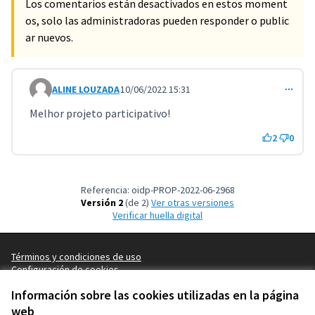
Los comentarios están desactivados en estos moment
os, solo las administradoras pueden responder o public
ar nuevos.
ALINE LOUZADA
10/06/2022 15:31
Comentario 3199
Melhor projeto participativo!
2
0
Referencia: oidp-PROP-2022-06-2968
Versión 2
(de 2)
ver otras versiones
Verificar huella digital
Términos y condiciones de uso
Configuración de cookies
OIDP en X
OIDP en Facebook
OIDP en YouTube
Información sobre las cookies utilizadas en la página
(Enlace externo)
(Enlace externo)
(Enlace externo)
Castellano
web
Choose language
Choisir la langue
Elegir el idioma